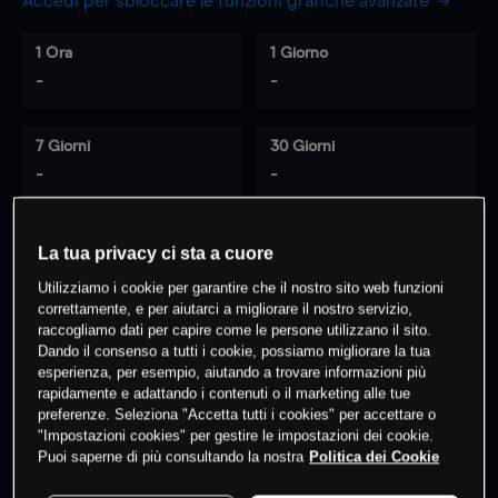
Accedi per sbloccare le funzioni grafiche avanzate
1 Ora
1 Giorno
-
-
7 Giorni
30 Giorni
-
-
La tua privacy ci sta a cuore
0
% dei clienti hanno posizioni
su
Utilizziamo i cookie per garantire che il nostro sito web funzioni
questo prodotto
correttamente, e per aiutarci a migliorare il nostro servizio,
raccogliamo dati per capire come le persone utilizzano il sito.
Dando il consenso a tutti i cookie, possiamo migliorare la tua
esperienza, per esempio, aiutando a trovare informazioni più
Fai trading
rapidamente e adattando i contenuti o il marketing alle tue
preferenze. Seleziona "Accetta tutti i cookies" per accettare o
"Impostazioni cookies" per gestire le impostazioni dei cookie.
Puoi saperne di più consultando la nostra
Politica dei Cookie