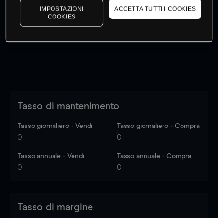
IMPOSTAZIONI
ACCETTA TUTTI I COOKIES
I prezzi sono solo indicativi.
Accedi
per vedere gli ultimi
COOKIES
dati di mercato
Log in
to see latest market data
Tasso di mantenimento
Tasso giornaliero - Vendi
Tasso giornaliero - Compra
0
0
Tasso annuale - Vendi
Tasso annuale - Compra
0
0
Tasso di margine