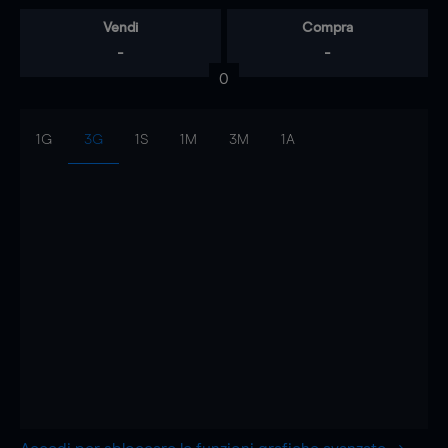
Vendi
Compra
-
-
0
1G
3G
1S
1M
3M
1A