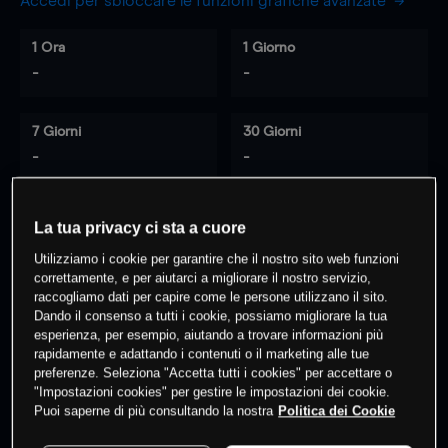
Accedi per sbloccare le funzioni grafiche avanzate
1 Ora
1 Giorno
-
-
7 Giorni
30 Giorni
-
-
La tua privacy ci sta a cuore
0
% dei clienti hanno posizioni
su
Utilizziamo i cookie per garantire che il nostro sito web funzioni
questo prodotto
correttamente, e per aiutarci a migliorare il nostro servizio,
raccogliamo dati per capire come le persone utilizzano il sito.
Dando il consenso a tutti i cookie, possiamo migliorare la tua
esperienza, per esempio, aiutando a trovare informazioni più
Fai trading
rapidamente e adattando i contenuti o il marketing alle tue
preferenze. Seleziona "Accetta tutti i cookies" per accettare o
"Impostazioni cookies" per gestire le impostazioni dei cookie.
Puoi saperne di più consultando la nostra
Politica dei Cookie