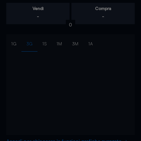
Vendi
Compra
-
-
0
1G
3G
1S
1M
3M
1A