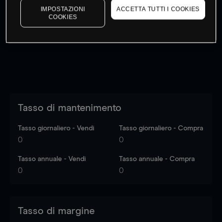
IMPOSTAZIONI
ACCETTA TUTTI I COOKIES
I prezzi sono solo indicativi.
Accedi
per vedere gli ultimi
COOKIES
dati di mercato
Log in
to see latest market data
Tasso di mantenimento
Tasso giornaliero - Vendi
Tasso giornaliero - Compra
0
0
Tasso annuale - Vendi
Tasso annuale - Compra
0
0
Tasso di margine