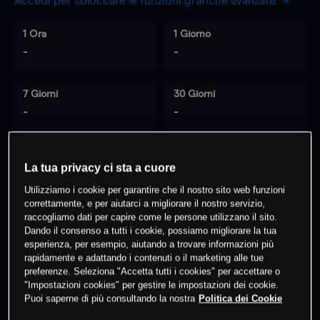
Accedi per sbloccare le funzioni grafiche avanzate
1 Ora
1 Giorno
-
-
7 Giorni
30 Giorni
-
-
La tua privacy ci sta a cuore
0
% dei clienti hanno posizioni
su
Utilizziamo i cookie per garantire che il nostro sito web funzioni
questo prodotto
correttamente, e per aiutarci a migliorare il nostro servizio,
raccogliamo dati per capire come le persone utilizzano il sito.
Dando il consenso a tutti i cookie, possiamo migliorare la tua
Fai trading
esperienza, per esempio, aiutando a trovare informazioni più
rapidamente e adattando i contenuti o il marketing alle tue
preferenze. Seleziona "Accetta tutti i cookies" per accettare o
"Impostazioni cookies" per gestire le impostazioni dei cookie.
Puoi saperne di più consultando la nostra
Politica dei Cookie