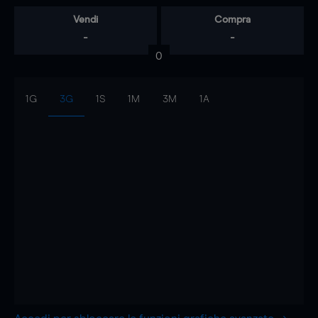
Vendi
Compra
-
-
0
1G
3G
1S
1M
3M
1A