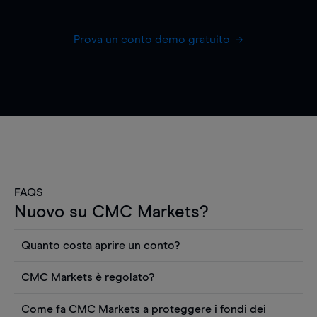
Prova un conto demo gratuito
FAQS
Nuovo su CMC Markets?
Quanto costa aprire un conto?
Non ci sono costi per aprire un conto CFD reale.
CMC Markets è regolato?
Puoi anche visualizzare gratuitamente i prezzi e
CMC Markets Germany GmbH è un broker
utilizzare strumenti come grafici, notizie Reuters
Come fa CMC Markets a proteggere i fondi dei