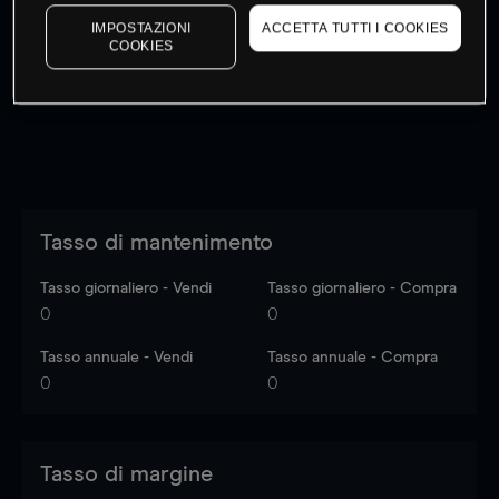
I prezzi sono solo indicativi.
Accedi
per vedere gli ultimi
IMPOSTAZIONI
ACCETTA TUTTI I COOKIES
dati di mercato
Log in
to see latest market data
COOKIES
Tasso di mantenimento
Tasso giornaliero - Vendi
Tasso giornaliero - Compra
0
0
Tasso annuale - Vendi
Tasso annuale - Compra
0
0
Tasso di margine