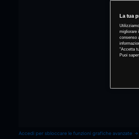
La tua p
Utilizziamo
migliorare 
consenso a
informazion
"Accetta tu
Puoi saper
Accedi per sbloccare le funzioni grafiche avanzate