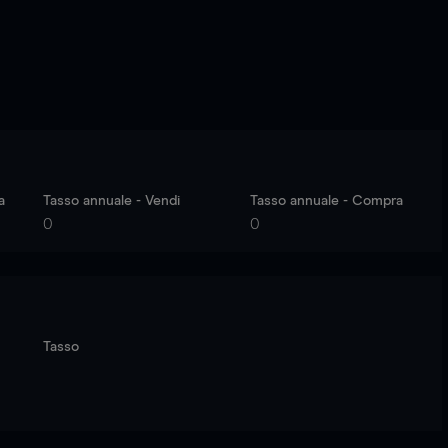
a
Tasso annuale - Vendi
Tasso annuale - Compra
0
0
Tasso