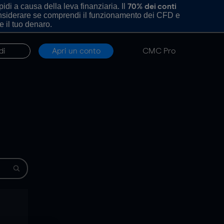
di a causa della leva finanziaria. Il
70% dei conti
onsiderare se comprendi il funzionamento dei CFD e
e il tuo denaro.
di
Apri un conto
CMC Pro