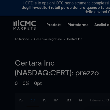
I CFD e le opzioni OTC sono strumenti complessi e 
degli investitori retail perde denaro quando fa 
delle opzioni O
Prodotti
Piattaforma
Analisi 
Abitazione
Cosa puoi negoziare
Certara Inc
Certara Inc
(NASDAQ:CERT): prezzo
0
0%
0pt
1G
3G
1S
1M
3M
1A
Intervallo:
10