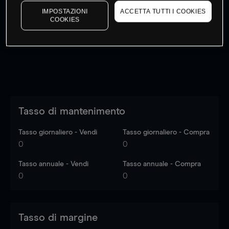
I prezzi sono solo indicativi.
Accedi
per vedere gli ultimi
IMPOSTAZIONI
ACCETTA TUTTI I COOKIES
COOKIES
dati di mercato
Log in
to see latest market data
Tasso di mantenimento
Tasso giornaliero - Vendi
Tasso giornaliero - Compra
0
0
Tasso annuale - Vendi
Tasso annuale - Compra
0
0
Tasso di margine