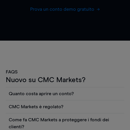
Prova un conto demo gratuito
FAQS
Nuovo su CMC Markets?
Quanto costa aprire un conto?
Non ci sono costi per aprire un conto CFD reale.
CMC Markets è regolato?
Puoi anche visualizzare gratuitamente i prezzi e
CMC Markets Germany GmbH è un broker
utilizzare strumenti come grafici, notizie Reuters
Come fa CMC Markets a proteggere i fondi dei
regolamentato dall'Autorità federale tedesca di
o rapporti quantitativi sui titoli azionari di
clienti?