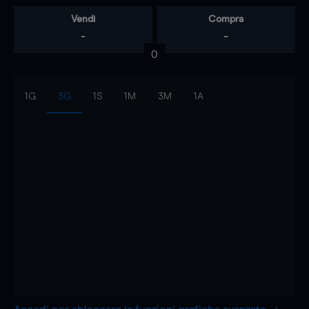
Vendi
Compra
-
-
0
1G
3G
1S
1M
3M
1A