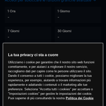
Accedi per sbloccare le funzioni grafiche avanzate
1 Ora
1 Giorno
-
-
7 Giorni
30 Giorni
-
-
La tua privacy ci sta a cuore
0
% dei clienti hanno posizioni
su
Utilizziamo i cookie per garantire che il nostro sito web funzioni
questo prodotto
correttamente, e per aiutarci a migliorare il nostro servizio,
raccogliamo dati per capire come le persone utilizzano il sito.
Dando il consenso a tutti i cookie, possiamo migliorare la tua
Fai trading
esperienza, per esempio, aiutando a trovare informazioni più
rapidamente e adattando i contenuti o il marketing alle tue
preferenze. Seleziona "Accetta tutti i cookies" per accettare o
"Impostazioni cookies" per gestire le impostazioni dei cookie.
Puoi saperne di più consultando la nostra
Politica dei Cookie