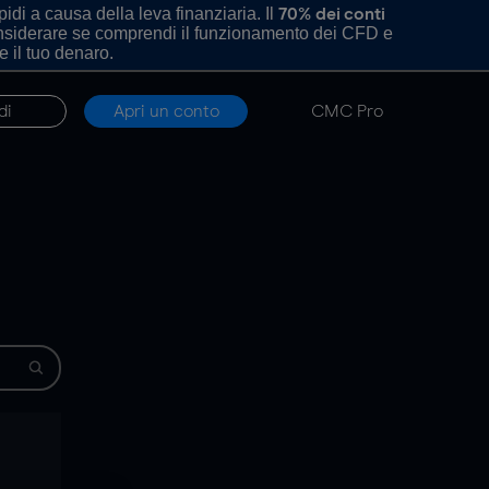
di a causa della leva finanziaria. Il
70% dei conti
onsiderare se comprendi il funzionamento dei CFD e
e il tuo denaro.
di
Apri un conto
CMC Pro