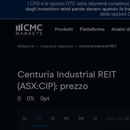
I CFD e le opzioni OTC sono strumenti complessi e 
degli investitori retail perde denaro quando fa 
delle opzioni O
Prodotti
Piattaforma
Analisi 
Abitazione
Cosa puoi negoziare
Centuria Industrial REIT
Centuria Industrial REIT
(ASX:CIP): prezzo
0
0%
0pt
1G
3G
1S
1M
3M
1A
Intervallo:
10