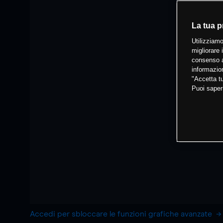
La tua p
Utilizziamo
migliorare 
consenso a
informazion
"Accetta tu
Puoi saper
Accedi per sbloccare le funzioni grafiche avanzate