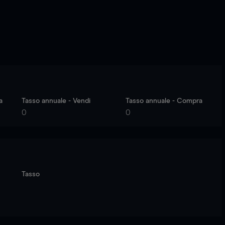
a
Tasso annuale - Vendi
Tasso annuale - Compra
0
0
Tasso