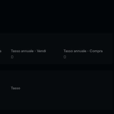
a
Tasso annuale - Vendi
Tasso annuale - Compra
0
0
Tasso