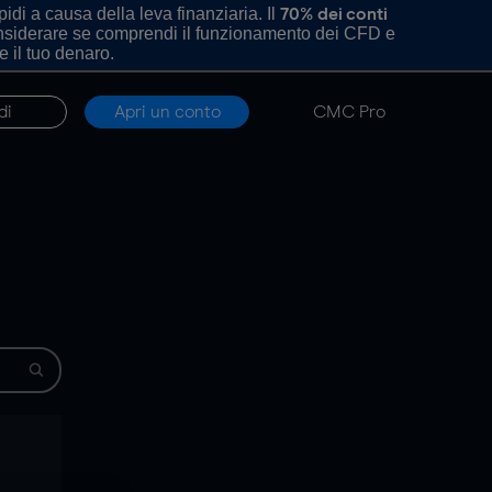
di a causa della leva finanziaria. Il
70% dei conti
onsiderare se comprendi il funzionamento dei CFD e
e il tuo denaro.
di
Apri un conto
CMC Pro