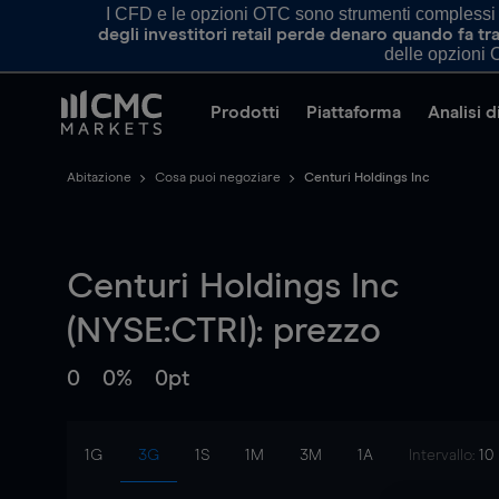
I CFD e le opzioni OTC sono strumenti complessi e 
degli investitori retail perde denaro quando fa 
delle opzioni O
Prodotti
Piattaforma
Analisi 
Abitazione
Cosa puoi negoziare
Centuri Holdings Inc
Centuri Holdings Inc
(NYSE:CTRI): prezzo
0
0%
0pt
1G
3G
1S
1M
3M
1A
Intervallo:
10