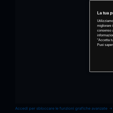
La tua p
Utilizziamo
migliorare 
consenso a
informazion
"Accetta tu
Puoi saper
Accedi per sbloccare le funzioni grafiche avanzate