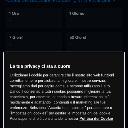
Accedi per sbloccare le funzioni grafiche avanzate
1 Ora
1 Giorno
-
-
7 Giorni
30 Giorni
-
-
La tua privacy ci sta a cuore
0
% dei clienti hanno posizioni
su
Utilizziamo i cookie per garantire che il nostro sito web funzioni
questo prodotto
correttamente, e per aiutarci a migliorare il nostro servizio,
raccogliamo dati per capire come le persone utilizzano il sito.
Dando il consenso a tutti i cookie, possiamo migliorare la tua
Fai trading
esperienza, per esempio, aiutando a trovare informazioni più
rapidamente e adattando i contenuti o il marketing alle tue
preferenze. Seleziona "Accetta tutti i cookies" per accettare o
"Impostazioni cookies" per gestire le impostazioni dei cookie.
Puoi saperne di più consultando la nostra
Politica dei Cookie