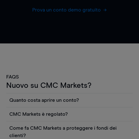
Prova un conto demo gratuito
FAQS
Nuovo su CMC Markets?
Quanto costa aprire un conto?
Non ci sono costi per aprire un conto CFD reale.
CMC Markets è regolato?
Puoi anche visualizzare gratuitamente i prezzi e
CMC Markets Germany GmbH è un broker
utilizzare strumenti come grafici, notizie Reuters
Come fa CMC Markets a proteggere i fondi dei
regolamentato dall'Autorità federale tedesca di
o rapporti quantitativi sui titoli azionari di
clienti?