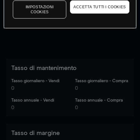
I prezzi sono solo indicativi.
Accedi
per vedere gli ultimi
IMPOSTAZIONI
ACCETTA TUTTI I COOKIES
COOKIES
dati di mercato
Log in
to see latest market data
Tasso di mantenimento
Tasso giornaliero - Vendi
Tasso giornaliero - Compra
0
0
Tasso annuale - Vendi
Tasso annuale - Compra
0
0
Tasso di margine