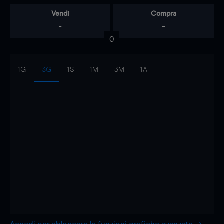
Vendi
Compra
-
-
0
1G
3G
1S
1M
3M
1A