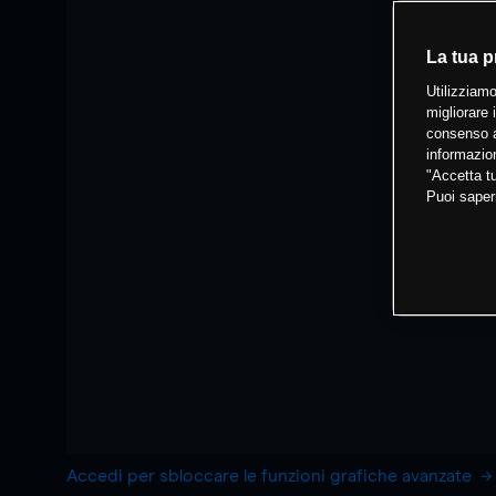
La tua p
Utilizziamo
migliorare 
consenso a
informazion
"Accetta tu
Puoi saper
Accedi per sbloccare le funzioni grafiche avanzate