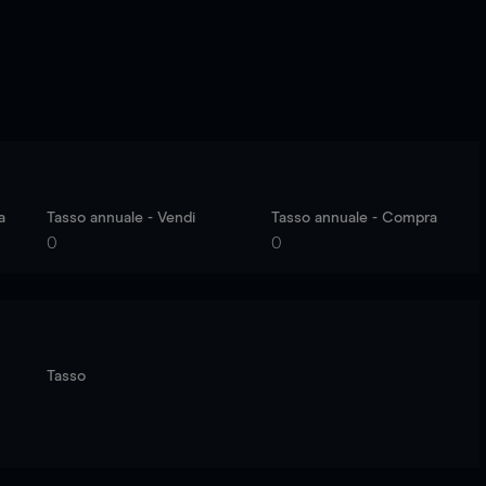
a
Tasso annuale - Vendi
Tasso annuale - Compra
0
0
Tasso