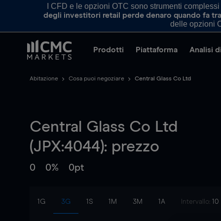
I CFD e le opzioni OTC sono strumenti complessi e 
degli investitori retail perde denaro quando fa 
delle opzioni O
Prodotti
Piattaforma
Analisi 
Abitazione
Cosa puoi negoziare
Central Glass Co Ltd
Central Glass Co Ltd
(JPX:4044): prezzo
0
0%
0pt
1G
3G
1S
1M
3M
1A
Intervallo:
10