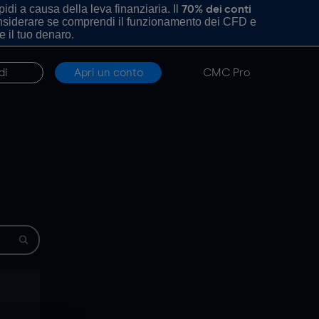
di a causa della leva finanziaria. Il
70% dei conti
onsiderare se comprendi il funzionamento dei CFD e
e il tuo denaro.
di
Apri un conto
CMC Pro