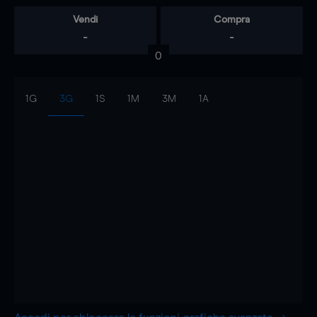
Vendi
Compra
-
-
0
1G
3G
1S
1M
3M
1A