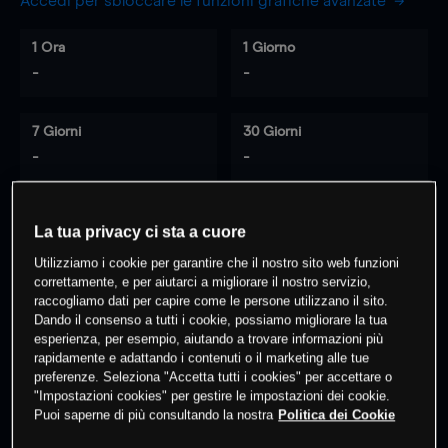
Accedi per sbloccare le funzioni grafiche avanzate
1 Ora
1 Giorno
-
-
7 Giorni
30 Giorni
-
-
La tua privacy ci sta a cuore
0
% dei clienti hanno posizioni
su
Utilizziamo i cookie per garantire che il nostro sito web funzioni
questo prodotto
correttamente, e per aiutarci a migliorare il nostro servizio,
raccogliamo dati per capire come le persone utilizzano il sito.
Dando il consenso a tutti i cookie, possiamo migliorare la tua
Fai trading
esperienza, per esempio, aiutando a trovare informazioni più
rapidamente e adattando i contenuti o il marketing alle tue
preferenze. Seleziona "Accetta tutti i cookies" per accettare o
"Impostazioni cookies" per gestire le impostazioni dei cookie.
Puoi saperne di più consultando la nostra
Politica dei Cookie