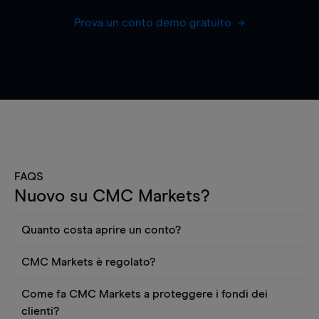
Prova un conto demo gratuito
FAQS
Nuovo su CMC Markets?
Quanto costa aprire un conto?
Non ci sono costi per aprire un conto CFD reale.
CMC Markets è regolato?
Puoi anche visualizzare gratuitamente i prezzi e
CMC Markets Germany GmbH è un broker
utilizzare strumenti come grafici, notizie Reuters
Come fa CMC Markets a proteggere i fondi dei
regolamentato dall'Autorità federale tedesca di
o rapporti quantitativi sui titoli azionari di
clienti?