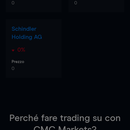
0
0
Schindler
Holding AG
0%
Prezzo
0
Perché fare trading su
con
CMC Markets?