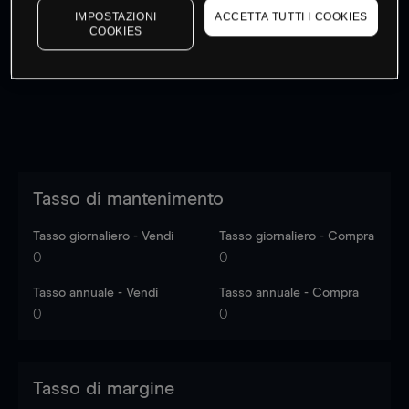
IMPOSTAZIONI
ACCETTA TUTTI I COOKIES
I prezzi sono solo indicativi.
Accedi
per vedere gli ultimi
COOKIES
dati di mercato
Log in
to see latest market data
Tasso di mantenimento
Tasso giornaliero - Vendi
Tasso giornaliero - Compra
0
0
Tasso annuale - Vendi
Tasso annuale - Compra
0
0
Tasso di margine