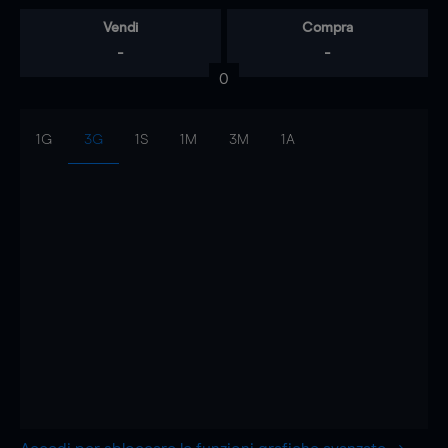
Vendi
Compra
-
-
0
1G
3G
1S
1M
3M
1A