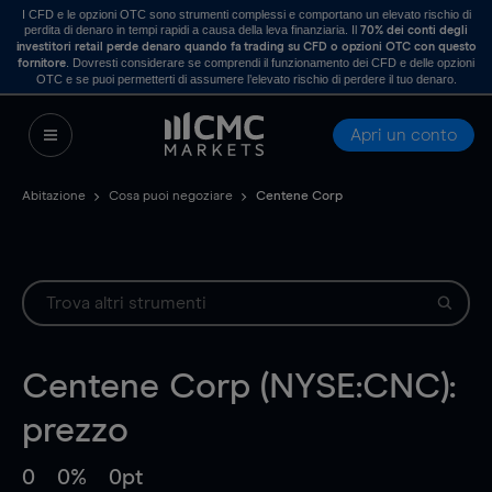
I CFD e le opzioni OTC sono strumenti complessi e comportano un elevato rischio di
perdita di denaro in tempi rapidi a causa della leva finanziaria. Il
70% dei conti degli
investitori retail perde denaro quando fa trading su CFD o opzioni OTC con questo
. Dovresti considerare se comprendi il funzionamento dei CFD e delle opzioni
fornitore
OTC e se puoi permetterti di assumere l’elevato rischio di perdere il tuo denaro.
Apri un conto
Abitazione
Cosa puoi negoziare
Centene Corp
Centene Corp (NYSE:CNC):
prezzo
0
0%
0pt