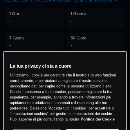
Accedi per sbloccare le funzioni grafiche avanzate
1 Ora
1 Giorno
-
-
7 Giorni
30 Giorni
-
-
La tua privacy ci sta a cuore
0
% dei clienti hanno posizioni
su
Utilizziamo i cookie per garantire che il nostro sito web funzioni
questo prodotto
correttamente, e per aiutarci a migliorare il nostro servizio,
raccogliamo dati per capire come le persone utilizzano il sito.
Dando il consenso a tutti i cookie, possiamo migliorare la tua
esperienza, per esempio, aiutando a trovare informazioni più
Fai trading
rapidamente e adattando i contenuti o il marketing alle tue
preferenze. Seleziona "Accetta tutti i cookies" per accettare o
"Impostazioni cookies" per gestire le impostazioni dei cookie.
Puoi saperne di più consultando la nostra
Politica dei Cookie