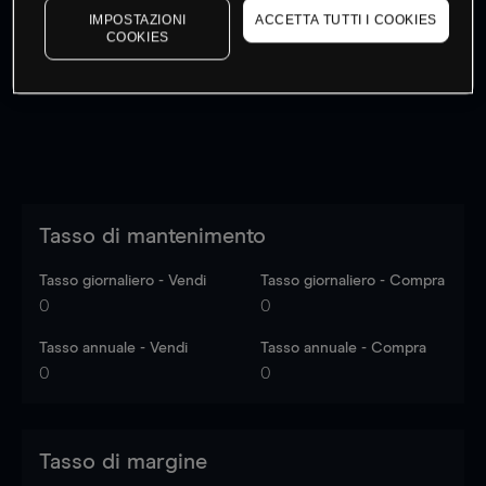
IMPOSTAZIONI
ACCETTA TUTTI I COOKIES
I prezzi sono solo indicativi.
Accedi
per vedere gli ultimi
COOKIES
dati di mercato
Log in
to see latest market data
Tasso di mantenimento
Tasso giornaliero - Vendi
Tasso giornaliero - Compra
0
0
Tasso annuale - Vendi
Tasso annuale - Compra
0
0
Tasso di margine