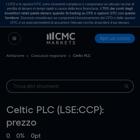
I CFD e le opzioni OTC sono strumenti complessi e comportano un elevato rischio di
perdita di denaro in tempi rapidi a causa della leva finanziaria. Il
70% dei conti degli
investitori retail perde denaro quando fa trading su CFD o opzioni OTC con questo
. Dovresti considerare se comprendi il funzionamento dei CFD e delle opzioni
fornitore
OTC e se puoi permetterti di assumere l’elevato rischio di perdere il tuo denaro.
Apri un conto
Abitazione
Cosa puoi negoziare
Celtic PLC
Celtic PLC (LSE:CCP):
prezzo
0
0%
0pt