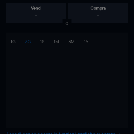
Vendi
Compra
-
-
0
1G
3G
1S
1M
3M
1A