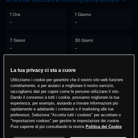
Accedi per sbloccare le funzioni grafiche avanzate
1 Ora
1 Giorno
-
-
7 Giorni
30 Giorni
-
-
La tua privacy ci sta a cuore
0
% dei clienti hanno posizioni
su
Utilizziamo i cookie per garantire che il nostro sito web funzioni
questo prodotto
correttamente, e per aiutarci a migliorare il nostro servizio,
raccogliamo dati per capire come le persone utilizzano il sito.
Dando il consenso a tutti i cookie, possiamo migliorare la tua
esperienza, per esempio, aiutando a trovare informazioni più
Fai trading
rapidamente e adattando i contenuti o il marketing alle tue
preferenze. Seleziona "Accetta tutti i cookies" per accettare o
"Impostazioni cookies" per gestire le impostazioni dei cookie.
Puoi saperne di più consultando la nostra
Politica dei Cookie