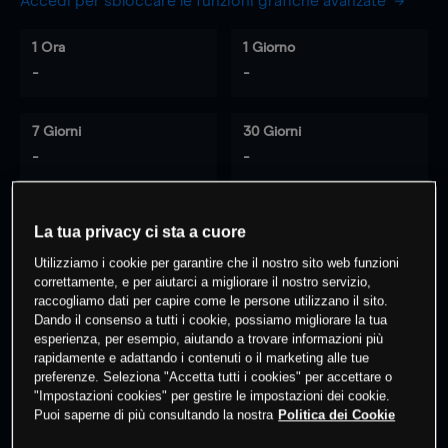
Accedi per sbloccare le funzioni grafiche avanzate
1 Ora
1 Giorno
-
-
7 Giorni
30 Giorni
-
-
La tua privacy ci sta a cuore
0
% dei clienti hanno posizioni
su
Utilizziamo i cookie per garantire che il nostro sito web funzioni
questo prodotto
correttamente, e per aiutarci a migliorare il nostro servizio,
raccogliamo dati per capire come le persone utilizzano il sito.
Dando il consenso a tutti i cookie, possiamo migliorare la tua
Fai trading
esperienza, per esempio, aiutando a trovare informazioni più
rapidamente e adattando i contenuti o il marketing alle tue
preferenze. Seleziona "Accetta tutti i cookies" per accettare o
"Impostazioni cookies" per gestire le impostazioni dei cookie.
Puoi saperne di più consultando la nostra
Politica dei Cookie