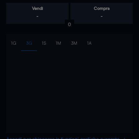
Vendi
Compra
-
-
0
1G
3G
1S
1M
3M
1A