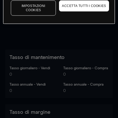
I prezzi sono solo indicativi.
Accedi
per vedere gli ultimi
IMPOSTAZIONI
ACCETTA TUTTI I COOKIES
COOKIES
dati di mercato
Log in
to see latest market data
Tasso di mantenimento
Tasso giornaliero - Vendi
Tasso giornaliero - Compra
0
0
Tasso annuale - Vendi
Tasso annuale - Compra
0
0
Tasso di margine