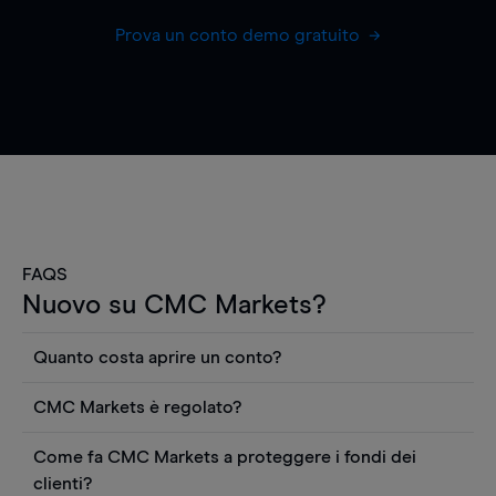
Prova un conto demo gratuito
FAQS
Nuovo su CMC Markets?
Quanto costa aprire un conto?
Non ci sono costi per aprire un conto CFD reale.
CMC Markets è regolato?
Puoi anche visualizzare gratuitamente i prezzi e
CMC Markets Germany GmbH è un broker
utilizzare strumenti come grafici, notizie Reuters
Come fa CMC Markets a proteggere i fondi dei
regolamentato dall'Autorità federale tedesca di
o rapporti quantitativi sui titoli azionari di
clienti?