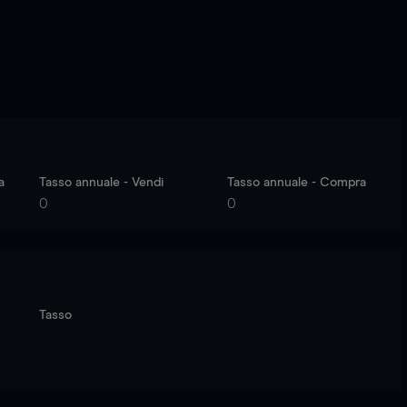
a
Tasso annuale - Vendi
Tasso annuale - Compra
0
0
Tasso