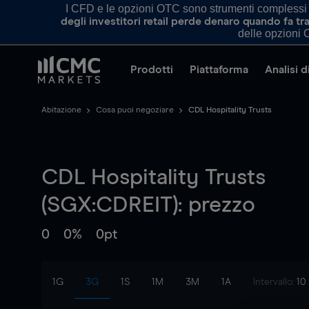
I CFD e le opzioni OTC sono strumenti complessi e 
degli investitori retail perde denaro quando fa 
delle opzioni O
Prodotti
Piattaforma
Analisi 
Abitazione
Cosa puoi negoziare
CDL Hospitality Trusts
CDL Hospitality Trusts
(SGX:CDREIT): prezzo
0
0%
0pt
1G
3G
1S
1M
3M
1A
Intervallo:
10