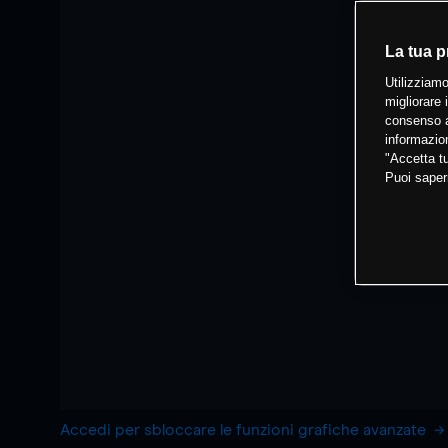
La tua p
Utilizziamo
migliorare 
consenso a
informazion
"Accetta tu
Puoi saper
Accedi per sbloccare le funzioni grafiche avanzate