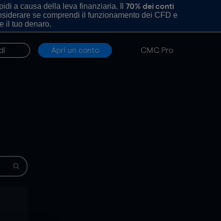
di a causa della leva finanziaria. Il
70% dei conti
onsiderare se comprendi il funzionamento dei CFD e
e il tuo denaro.
di
Apri un conto
CMC Pro