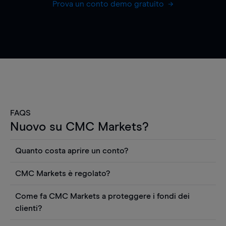
Prova un conto demo gratuito
FAQS
Nuovo su CMC Markets?
Quanto costa aprire un conto?
Non ci sono costi per aprire un conto CFD reale.
CMC Markets è regolato?
Puoi anche visualizzare gratuitamente i prezzi e
CMC Markets Germany GmbH è un broker
utilizzare strumenti come grafici, notizie Reuters
Come fa CMC Markets a proteggere i fondi dei
regolamentato dall'Autorità federale tedesca di
o rapporti quantitativi sui titoli azionari di
clienti?
vigilanza finanziaria (BaFin). Siamo pertanto tenuti
Morningstar. Dovrai depositare fondi sul tuo conto
CMC Markets Germany GmbH è una società