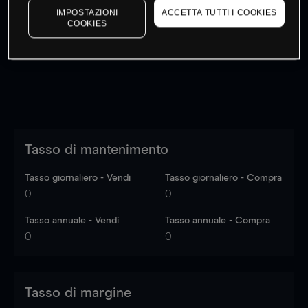
IMPOSTAZIONI
ACCETTA TUTTI I COOKIES
I prezzi sono solo indicativi.
Accedi
per vedere gli ultimi
COOKIES
dati di mercato
Log in
to see latest market data
Tasso di mantenimento
Tasso giornaliero - Vendi
Tasso giornaliero - Compra
0
0
Tasso annuale - Vendi
Tasso annuale - Compra
0
0
Tasso di margine