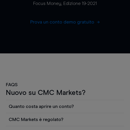
Focus Money, Edizione 19-2021
Prova un conto demo gratuito
FAQS
Nuovo su CMC Markets?
Quanto costa aprire un conto?
Non ci sono costi per aprire un conto CFD reale.
CMC Markets è regolato?
Puoi anche visualizzare gratuitamente i prezzi e
CMC Markets Germany GmbH è un broker