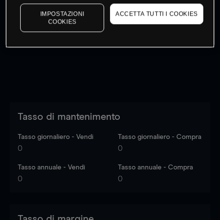
IMPOSTAZIONI
ACCETTA TUTTI I COOKIES
I prezzi sono solo indicativi.
Accedi
per vedere gli ultimi
COOKIES
dati di mercato
Log in
to see latest market data
Tasso di mantenimento
Tasso giornaliero - Vendi
Tasso giornaliero - Compra
0
0
Tasso annuale - Vendi
Tasso annuale - Compra
0
0
Tasso di margine