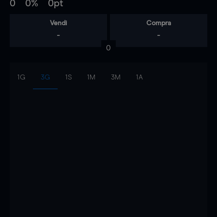
0
0%
0pt
Vendi
Compra
-
-
0
1G
3G
1S
1M
3M
1A