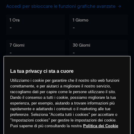
Accedi per sbloccare le funzioni grafiche avanzate
1 Ora
1 Giorno
-
-
7 Giorni
30 Giorni
-
-
La tua privacy ci sta a cuore
0
% dei clienti hanno posizioni
su
Utilizziamo i cookie per garantire che il nostro sito web funzioni
correttamente, e per aiutarci a migliorare il nostro servizio,
questo prodotto
raccogliamo dati per capire come le persone utilizzano il sito.
Dando il consenso a tutti i cookie, possiamo migliorare la tua
esperienza, per esempio, aiutando a trovare informazioni più
Fai trading
rapidamente e adattando i contenuti o il marketing alle tue
preferenze. Seleziona "Accetta tutti i cookies" per accettare o
"Impostazioni cookies" per gestire le impostazioni dei cookie.
Puoi saperne di più consultando la nostra
Politica dei Cookie