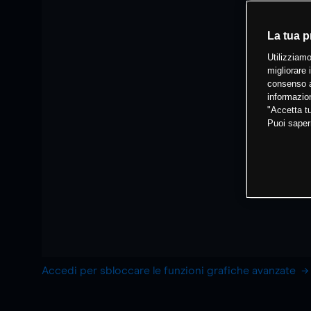
La tua p
Utilizziamo
migliorare 
consenso a
informazion
"Accetta tu
Puoi saper
Accedi per sbloccare le funzioni grafiche avanzate