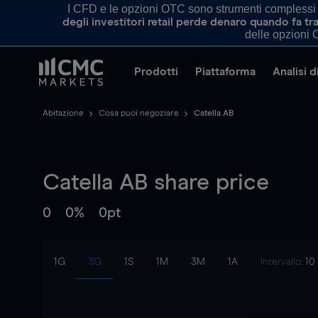
I CFD e le opzioni OTC sono strumenti complessi e 
degli investitori retail perde denaro quando fa 
delle opzioni O
Prodotti
Piattaforma
Analisi 
Abitazione
Cosa puoi negoziare
Catella AB
Catella AB
share price
0
0%
0pt
1G
3G
1S
1M
3M
1A
Intervallo:
10