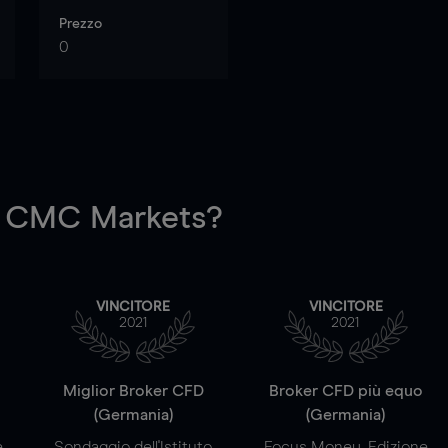
Prezzo
0
 CMC Markets?
VINCITORE
VINCITORE
2021
2021
a
Miglior Broker CFD
Broker CFD più equo
(Germania)
(Germania)
e
Sondaggio dell'Istituto
Focus Money, Edizione