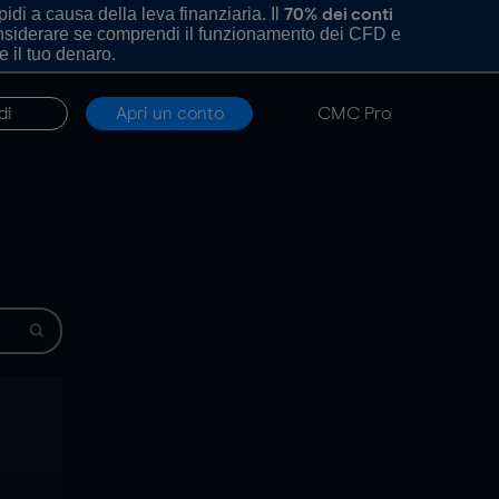
di a causa della leva finanziaria. Il
70% dei conti
onsiderare se comprendi il funzionamento dei CFD e
e il tuo denaro.
di
Apri un conto
CMC Pro