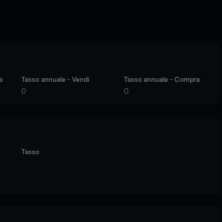
a
Tasso annuale - Vendi
Tasso annuale - Compra
0
0
Tasso