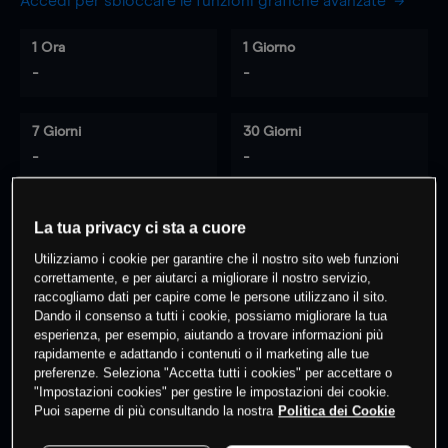
Accedi per sbloccare le funzioni grafiche avanzate
1 Ora
1 Giorno
-
-
7 Giorni
30 Giorni
-
-
La tua privacy ci sta a cuore
0
% dei clienti hanno posizioni
su
Utilizziamo i cookie per garantire che il nostro sito web funzioni
questo prodotto
correttamente, e per aiutarci a migliorare il nostro servizio,
raccogliamo dati per capire come le persone utilizzano il sito.
Dando il consenso a tutti i cookie, possiamo migliorare la tua
esperienza, per esempio, aiutando a trovare informazioni più
Fai trading
rapidamente e adattando i contenuti o il marketing alle tue
preferenze. Seleziona "Accetta tutti i cookies" per accettare o
"Impostazioni cookies" per gestire le impostazioni dei cookie.
Puoi saperne di più consultando la nostra
Politica dei Cookie