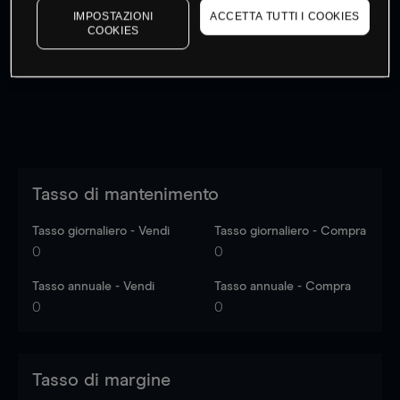
IMPOSTAZIONI
ACCETTA TUTTI I COOKIES
I prezzi sono solo indicativi.
Accedi
per vedere gli ultimi
COOKIES
dati di mercato
Log in
to see latest market data
Tasso di mantenimento
Tasso giornaliero - Vendi
Tasso giornaliero - Compra
0
0
Tasso annuale - Vendi
Tasso annuale - Compra
0
0
Tasso di margine