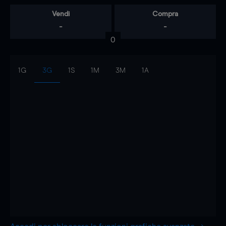
Vendi
Compra
-
-
0
1G
3G
1S
1M
3M
1A