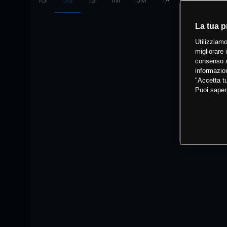
1G
3G
1S
1M
3M
1A
Intervallo:
10
La tua p
Utilizziamo
migliorare 
consenso a
informazion
"Accetta tu
Puoi saper