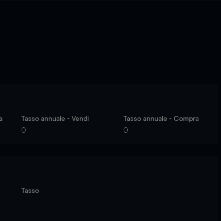
a
Tasso annuale - Vendi
Tasso annuale - Compra
0
0
Tasso