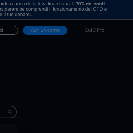
di a causa della leva finanziaria. Il
70% dei conti
onsiderare se comprendi il funzionamento dei CFD e
e il tuo denaro.
di
Apri un conto
CMC Pro