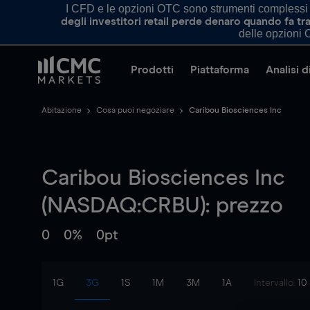
I CFD e le opzioni OTC sono strumenti complessi e 
degli investitori retail perde denaro quando fa 
delle opzioni O
Prodotti
Piattaforma
Analisi 
Abitazione
Cosa puoi negoziare
Caribou Biosciences Inc
Caribou Biosciences Inc
(NASDAQ:CRBU): prezzo
0
0%
0pt
1G
3G
1S
1M
3M
1A
Intervallo:
10