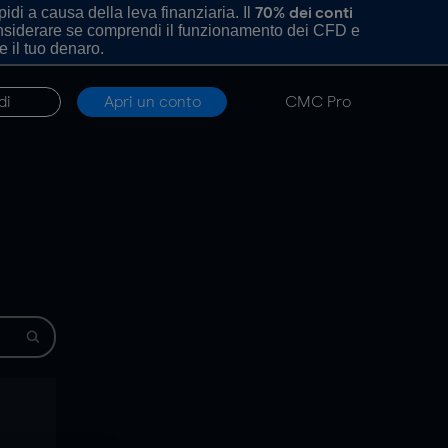
di a causa della leva finanziaria. Il
70% dei conti
onsiderare se comprendi il funzionamento dei CFD e
e il tuo denaro.
di
Apri un conto
CMC Pro