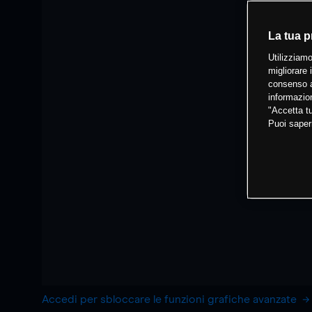
La tua p
Utilizziamo
migliorare 
consenso a
informazion
"Accetta tu
Puoi saper
Accedi per sbloccare le funzioni grafiche avanzate