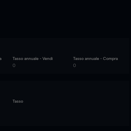
a
Tasso annuale - Vendi
Tasso annuale - Compra
0
0
Tasso