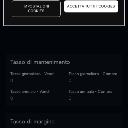
I prezzi sono solo indicativi.
Accedi
per vedere gli ultimi
IMPOSTAZIONI
ACCETTA TUTTI I COOKIES
COOKIES
dati di mercato
Log in
to see latest market data
Tasso di mantenimento
Tasso giornaliero - Vendi
Tasso giornaliero - Compra
0
0
Tasso annuale - Vendi
Tasso annuale - Compra
0
0
Tasso di margine