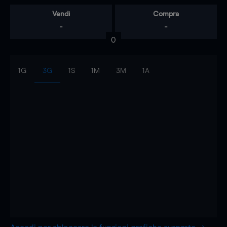
Vendi
Compra
-
-
0
1G
3G
1S
1M
3M
1A