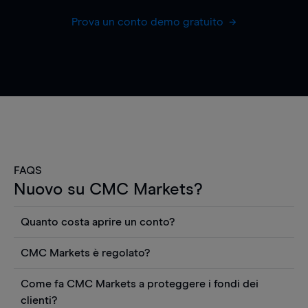
Prova un conto demo gratuito
FAQS
Nuovo su CMC Markets?
Quanto costa aprire un conto?
Non ci sono costi per aprire un conto CFD reale.
CMC Markets è regolato?
Puoi anche visualizzare gratuitamente i prezzi e
CMC Markets Germany GmbH è un broker
utilizzare strumenti come grafici, notizie Reuters
Come fa CMC Markets a proteggere i fondi dei
regolamentato dall'Autorità federale tedesca di
o rapporti quantitativi sui titoli azionari di
clienti?