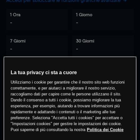
Accedi per sbloccare le funzioni grafiche avanzate
1 Ora
1 Giorno
-
-
7 Giorni
30 Giorni
-
-
La tua privacy ci sta a cuore
0
% dei clienti hanno posizioni
su
Utilizziamo i cookie per garantire che il nostro sito web funzioni
questo prodotto
correttamente, e per aiutarci a migliorare il nostro servizio,
raccogliamo dati per capire come le persone utilizzano il sito.
Dando il consenso a tutti i cookie, possiamo migliorare la tua
Fai trading
esperienza, per esempio, aiutando a trovare informazioni più
rapidamente e adattando i contenuti o il marketing alle tue
preferenze. Seleziona "Accetta tutti i cookies" per accettare o
"Impostazioni cookies" per gestire le impostazioni dei cookie.
Puoi saperne di più consultando la nostra
Politica dei Cookie