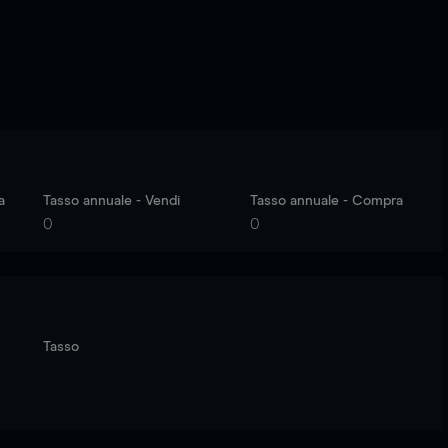
a
Tasso annuale - Vendi
Tasso annuale - Compra
0
0
Tasso