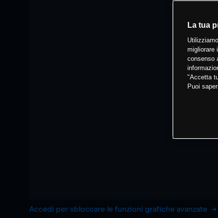
La tua p
Utilizziamo
migliorare 
consenso a
informazion
"Accetta tu
Puoi saper
Accedi per sbloccare le funzioni grafiche avanzate