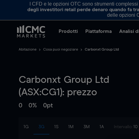
I CFD e le opzioni OTC sono strumenti complessi e 
degli investitori retail perde denaro quando fa 
delle opzioni O
Prodotti
Piattaforma
Analisi 
Abitazione
Cosa puoi negoziare
Carbonxt Group Ltd
Carbonxt Group Ltd
(ASX:CG1): prezzo
0
0%
0pt
1G
3G
1S
1M
3M
1A
Intervallo:
10