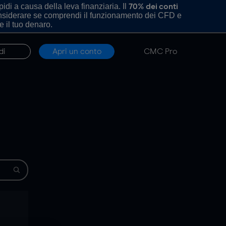
di a causa della leva finanziaria. Il
70% dei conti
onsiderare se comprendi il funzionamento dei CFD e
e il tuo denaro.
di
Apri un conto
CMC Pro