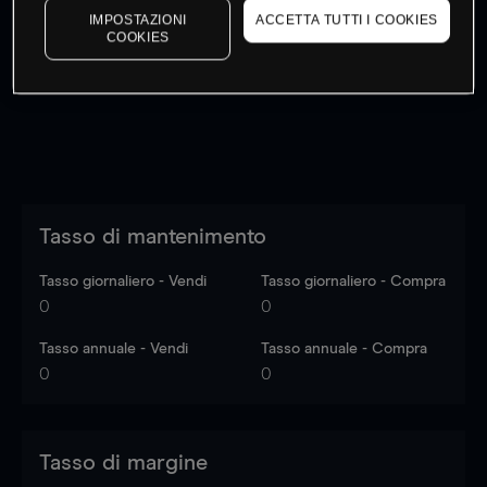
IMPOSTAZIONI
ACCETTA TUTTI I COOKIES
I prezzi sono solo indicativi.
Accedi
per vedere gli ultimi
COOKIES
dati di mercato
Log in
to see latest market data
Tasso di mantenimento
Tasso giornaliero - Vendi
Tasso giornaliero - Compra
0
0
Tasso annuale - Vendi
Tasso annuale - Compra
0
0
Tasso di margine