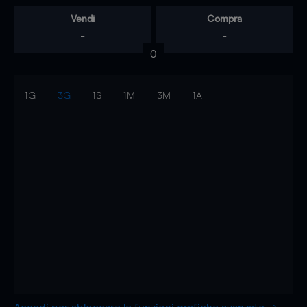
Vendi
Compra
-
-
0
1G
3G
1S
1M
3M
1A