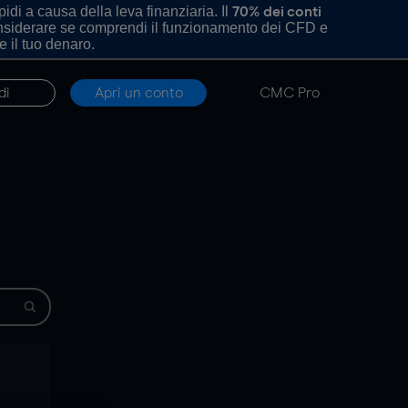
di a causa della leva finanziaria. Il
70% dei conti
onsiderare se comprendi il funzionamento dei CFD e
e il tuo denaro.
di
Apri un conto
CMC Pro