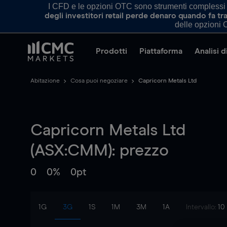
I CFD e le opzioni OTC sono strumenti complessi e 
degli investitori retail perde denaro quando fa 
delle opzioni O
Prodotti
Piattaforma
Analisi 
Abitazione
Cosa puoi negoziare
Capricorn Metals Ltd
Capricorn Metals Ltd
(ASX:CMM): prezzo
0
0%
0pt
1G
3G
1S
1M
3M
1A
Intervallo:
10