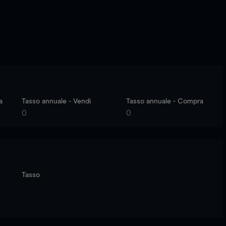
a
Tasso annuale - Vendi
Tasso annuale - Compra
0
0
Tasso