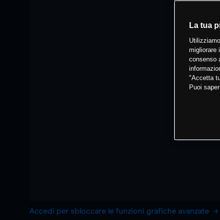
La tua p
Utilizziamo
migliorare 
consenso a
informazion
"Accetta tu
Puoi saper
Accedi per sbloccare le funzioni grafiche avanzate