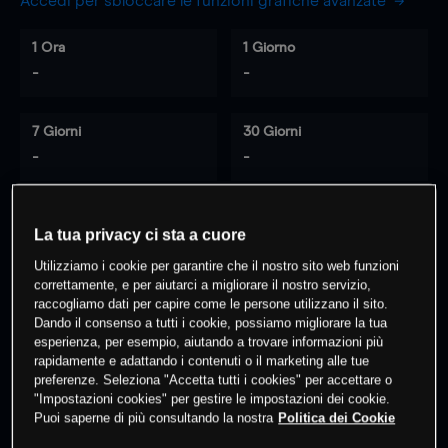
Accedi per sbloccare le funzioni grafiche avanzate
1 Ora
1 Giorno
-
-
7 Giorni
30 Giorni
-
-
La tua privacy ci sta a cuore
0
% dei clienti hanno posizioni
su
Utilizziamo i cookie per garantire che il nostro sito web funzioni
questo prodotto
correttamente, e per aiutarci a migliorare il nostro servizio,
raccogliamo dati per capire come le persone utilizzano il sito.
Dando il consenso a tutti i cookie, possiamo migliorare la tua
Fai trading
esperienza, per esempio, aiutando a trovare informazioni più
rapidamente e adattando i contenuti o il marketing alle tue
preferenze. Seleziona "Accetta tutti i cookies" per accettare o
"Impostazioni cookies" per gestire le impostazioni dei cookie.
Puoi saperne di più consultando la nostra
Politica dei Cookie