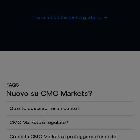
Prova un conto demo gratuito
FAQS
Nuovo su CMC Markets?
Quanto costa aprire un conto?
Non ci sono costi per aprire un conto CFD reale.
CMC Markets è regolato?
Puoi anche visualizzare gratuitamente i prezzi e
CMC Markets Germany GmbH è un broker
utilizzare strumenti come grafici, notizie Reuters
Come fa CMC Markets a proteggere i fondi dei