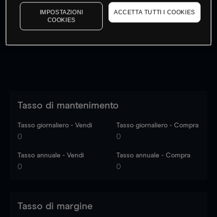
I prezzi sono solo indicativi.
Accedi
per vedere gli ultimi
IMPOSTAZIONI
ACCETTA TUTTI I COOKIES
dati di mercato
Log in
to see latest market data
COOKIES
Tasso di mantenimento
Tasso giornaliero - Vendi
Tasso giornaliero - Compra
0
0
Tasso annuale - Vendi
Tasso annuale - Compra
0
0
Tasso di margine