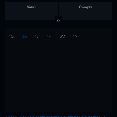
Vendi
Compra
-
-
0
1G
3G
1S
1M
3M
1A