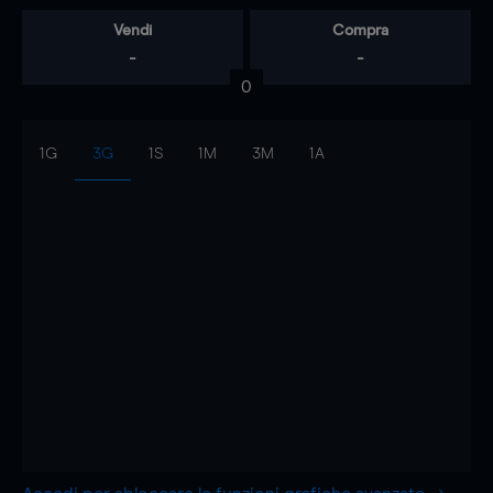
Vendi
Compra
-
-
0
1G
3G
1S
1M
3M
1A