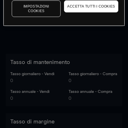
I prezzi sono solo indicativi.
Accedi
per vedere gli ultimi
IMPOSTAZIONI
ACCETTA TUTTI I COOKIES
COOKIES
dati di mercato
Log in
to see latest market data
Tasso di mantenimento
Tasso giornaliero - Vendi
Tasso giornaliero - Compra
0
0
Tasso annuale - Vendi
Tasso annuale - Compra
0
0
Tasso di margine