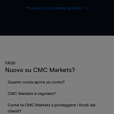
Prova un conto demo gratuito
FAQS
Nuovo su CMC Markets?
Quanto costa aprire un conto?
Non ci sono costi per aprire un conto CFD reale.
CMC Markets è regolato?
Puoi anche visualizzare gratuitamente i prezzi e
CMC Markets Germany GmbH è un broker
utilizzare strumenti come grafici, notizie Reuters
Come fa CMC Markets a proteggere i fondi dei
regolamentato dall'Autorità federale tedesca di
o rapporti quantitativi sui titoli azionari di
clienti?