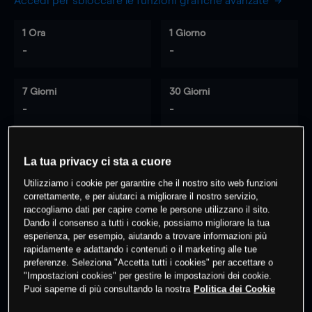
Accedi per sbloccare le funzioni grafiche avanzate
1 Ora
1 Giorno
-
-
7 Giorni
30 Giorni
-
-
La tua privacy ci sta a cuore
0
% dei clienti hanno posizioni
su
Utilizziamo i cookie per garantire che il nostro sito web funzioni
questo prodotto
correttamente, e per aiutarci a migliorare il nostro servizio,
raccogliamo dati per capire come le persone utilizzano il sito.
Dando il consenso a tutti i cookie, possiamo migliorare la tua
Fai trading
esperienza, per esempio, aiutando a trovare informazioni più
rapidamente e adattando i contenuti o il marketing alle tue
preferenze. Seleziona "Accetta tutti i cookies" per accettare o
"Impostazioni cookies" per gestire le impostazioni dei cookie.
Puoi saperne di più consultando la nostra
Politica dei Cookie