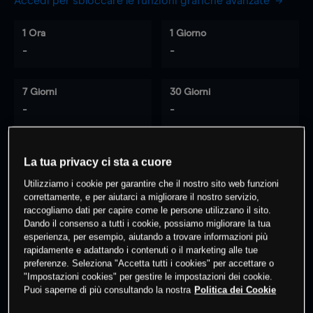
Accedi per sbloccare le funzioni grafiche avanzate
1 Ora
1 Giorno
-
-
7 Giorni
30 Giorni
-
-
La tua privacy ci sta a cuore
0
% dei clienti hanno posizioni
su
Utilizziamo i cookie per garantire che il nostro sito web funzioni
questo prodotto
correttamente, e per aiutarci a migliorare il nostro servizio,
raccogliamo dati per capire come le persone utilizzano il sito.
Dando il consenso a tutti i cookie, possiamo migliorare la tua
Fai trading
esperienza, per esempio, aiutando a trovare informazioni più
rapidamente e adattando i contenuti o il marketing alle tue
preferenze. Seleziona "Accetta tutti i cookies" per accettare o
"Impostazioni cookies" per gestire le impostazioni dei cookie.
Puoi saperne di più consultando la nostra
Politica dei Cookie