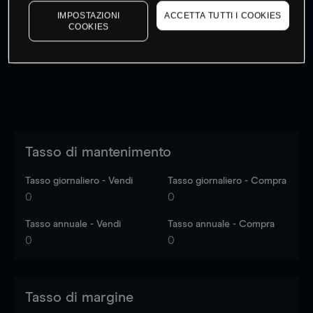
I prezzi sono solo indicativi.
Accedi
per vedere gli ultimi
IMPOSTAZIONI
ACCETTA TUTTI I COOKIES
COOKIES
dati di mercato
Log in
to see latest market data
Tasso di mantenimento
Tasso giornaliero - Vendi
Tasso giornaliero - Compra
0
0
Tasso annuale - Vendi
Tasso annuale - Compra
0
0
Tasso di margine