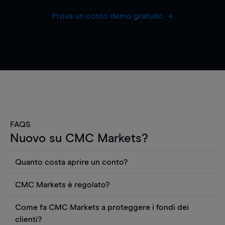
Prova un conto demo gratuito
FAQS
Nuovo su CMC Markets?
Quanto costa aprire un conto?
Non ci sono costi per aprire un conto CFD reale.
CMC Markets è regolato?
Puoi anche visualizzare gratuitamente i prezzi e
CMC Markets Germany GmbH è un broker
utilizzare strumenti come grafici, notizie Reuters
Come fa CMC Markets a proteggere i fondi dei
regolamentato dall'Autorità federale tedesca di
o rapporti quantitativi sui titoli azionari di
clienti?