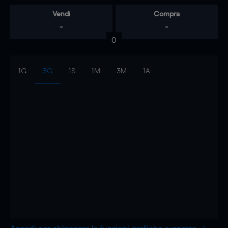
Vendi
Compra
-
-
0
1G
3G
1S
1M
3M
1A