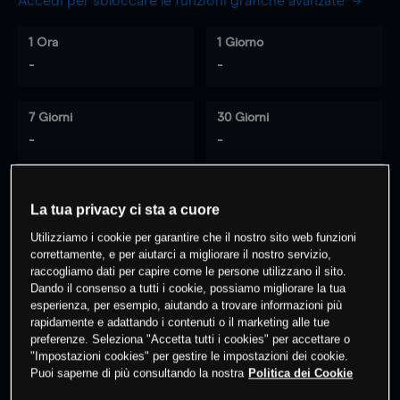
Accedi per sbloccare le funzioni grafiche avanzate
1 Ora
1 Giorno
-
-
7 Giorni
30 Giorni
-
-
La tua privacy ci sta a cuore
0
% dei clienti hanno posizioni
su
Utilizziamo i cookie per garantire che il nostro sito web funzioni
questo prodotto
correttamente, e per aiutarci a migliorare il nostro servizio,
raccogliamo dati per capire come le persone utilizzano il sito.
Dando il consenso a tutti i cookie, possiamo migliorare la tua
Fai trading
esperienza, per esempio, aiutando a trovare informazioni più
rapidamente e adattando i contenuti o il marketing alle tue
preferenze. Seleziona "Accetta tutti i cookies" per accettare o
"Impostazioni cookies" per gestire le impostazioni dei cookie.
Puoi saperne di più consultando la nostra
Politica dei Cookie