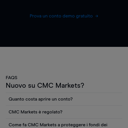
Prova un conto demo gratuito
FAQS
Nuovo su CMC Markets?
Quanto costa aprire un conto?
Non ci sono costi per aprire un conto CFD reale.
CMC Markets è regolato?
Puoi anche visualizzare gratuitamente i prezzi e
CMC Markets Germany GmbH è un broker
utilizzare strumenti come grafici, notizie Reuters
Come fa CMC Markets a proteggere i fondi dei