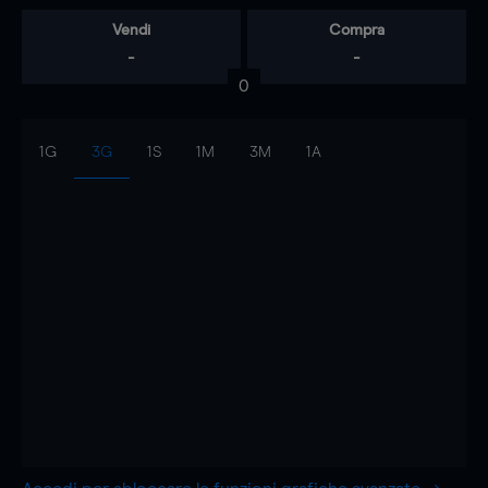
Vendi
Compra
-
-
0
1G
3G
1S
1M
3M
1A