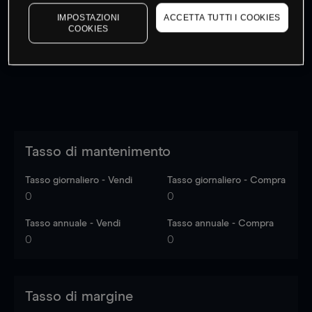
I prezzi sono solo indicativi.
Accedi
per vedere gli ultimi
IMPOSTAZIONI
ACCETTA TUTTI I COOKIES
dati di mercato
Log in
to see latest market data
COOKIES
Tasso di mantenimento
Tasso giornaliero - Vendi
Tasso giornaliero - Compra
0
0
Tasso annuale - Vendi
Tasso annuale - Compra
0
0
Tasso di margine