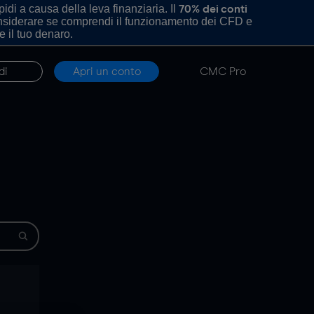
di a causa della leva finanziaria. Il
70% dei conti
onsiderare se comprendi il funzionamento dei CFD e
e il tuo denaro.
di
Apri un conto
CMC Pro