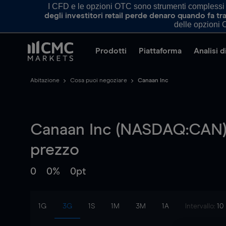
I CFD e le opzioni OTC sono strumenti complessi e 
degli investitori retail perde denaro quando fa 
delle opzioni O
Prodotti
Piattaforma
Analisi 
Abitazione
Cosa puoi negoziare
Canaan Inc
Canaan Inc (NASDAQ:CAN)
prezzo
0
0%
0pt
1G
3G
1S
1M
3M
1A
Intervallo:
10