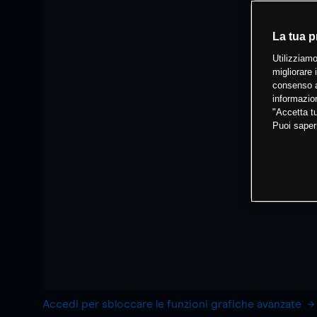
La tua p
Utilizziamo
migliorare 
consenso a
informazion
"Accetta tu
Puoi saper
Accedi per sbloccare le funzioni grafiche avanzate