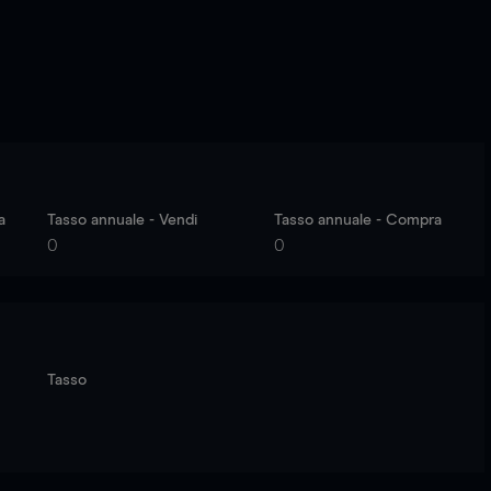
a
Tasso annuale - Vendi
Tasso annuale - Compra
0
0
Tasso