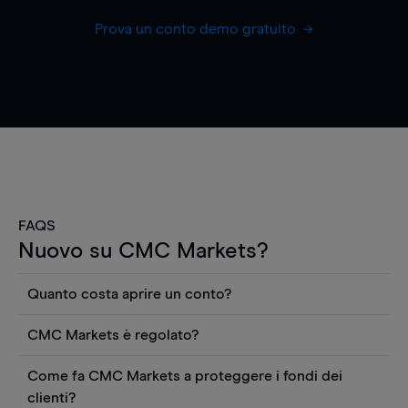
Prova un conto demo gratuito
FAQS
Nuovo su CMC Markets?
Quanto costa aprire un conto?
Non ci sono costi per aprire un conto CFD reale.
CMC Markets è regolato?
Puoi anche visualizzare gratuitamente i prezzi e
CMC Markets Germany GmbH è un broker
utilizzare strumenti come grafici, notizie Reuters
Come fa CMC Markets a proteggere i fondi dei
regolamentato dall'Autorità federale tedesca di
o rapporti quantitativi sui titoli azionari di
clienti?