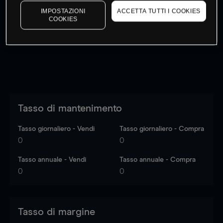
I prezzi sono solo indicativi.
Accedi
per vedere gli ultimi
IMPOSTAZIONI
ACCETTA TUTTI I COOKIES
COOKIES
dati di mercato
Log in
to see latest market data
Tasso di mantenimento
Tasso giornaliero - Vendi
Tasso giornaliero - Compra
0
0
Tasso annuale - Vendi
Tasso annuale - Compra
0
0
Tasso di margine