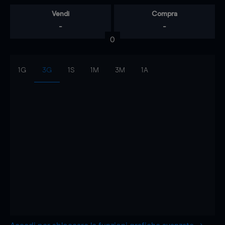
Vendi
Compra
-
-
0
1G
3G
1S
1M
3M
1A