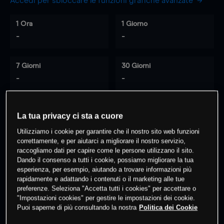
Accedi per sbloccare le funzioni grafiche avanzate
1 Ora
1 Giorno
-
-
7 Giorni
30 Giorni
-
-
La tua privacy ci sta a cuore
0
% dei clienti hanno posizioni
su
Utilizziamo i cookie per garantire che il nostro sito web funzioni
questo prodotto
correttamente, e per aiutarci a migliorare il nostro servizio,
raccogliamo dati per capire come le persone utilizzano il sito.
Dando il consenso a tutti i cookie, possiamo migliorare la tua
Fai trading
esperienza, per esempio, aiutando a trovare informazioni più
rapidamente e adattando i contenuti o il marketing alle tue
preferenze. Seleziona "Accetta tutti i cookies" per accettare o
"Impostazioni cookies" per gestire le impostazioni dei cookie.
Puoi saperne di più consultando la nostra
Politica dei Cookie