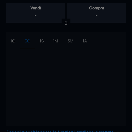
Vendi
Compra
-
-
0
1G
3G
1S
1M
3M
1A