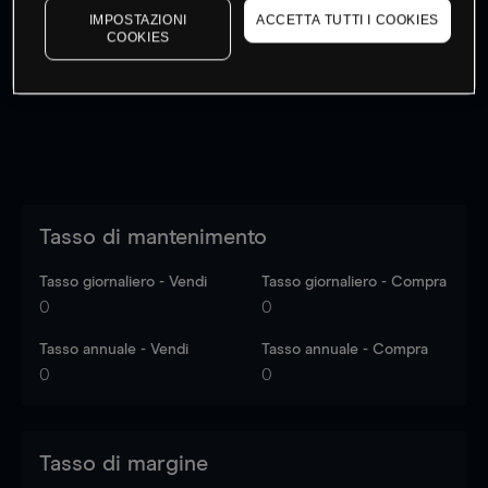
IMPOSTAZIONI
ACCETTA TUTTI I COOKIES
I prezzi sono solo indicativi.
Accedi
per vedere gli ultimi
COOKIES
dati di mercato
Log in
to see latest market data
Tasso di mantenimento
Tasso giornaliero - Vendi
Tasso giornaliero - Compra
0
0
Tasso annuale - Vendi
Tasso annuale - Compra
0
0
Tasso di margine