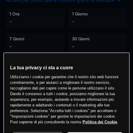
Accedi per sbloccare le funzioni grafiche avanzate
1 Ora
1 Giorno
-
-
7 Giorni
30 Giorni
-
-
La tua privacy ci sta a cuore
0
% dei clienti hanno posizioni
su
Utilizziamo i cookie per garantire che il nostro sito web funzioni
questo prodotto
correttamente, e per aiutarci a migliorare il nostro servizio,
raccogliamo dati per capire come le persone utilizzano il sito.
Dando il consenso a tutti i cookie, possiamo migliorare la tua
esperienza, per esempio, aiutando a trovare informazioni più
Fai trading
rapidamente e adattando i contenuti o il marketing alle tue
preferenze. Seleziona "Accetta tutti i cookies" per accettare o
"Impostazioni cookies" per gestire le impostazioni dei cookie.
Puoi saperne di più consultando la nostra
Politica dei Cookie