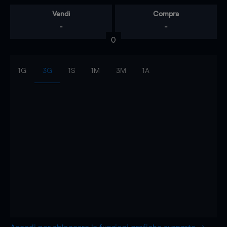
Vendi
Compra
-
-
0
1G
3G
1S
1M
3M
1A