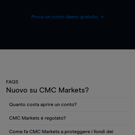
Prova un conto demo gratuito
FAQS
Nuovo su CMC Markets?
Quanto costa aprire un conto?
Non ci sono costi per aprire un conto CFD reale.
CMC Markets è regolato?
Puoi anche visualizzare gratuitamente i prezzi e
CMC Markets Germany GmbH è un broker
utilizzare strumenti come grafici, notizie Reuters
Come fa CMC Markets a proteggere i fondi dei