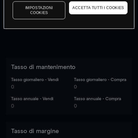
I prezzi sono solo indicativi.
Accedi
per vedere gli ultimi
IMPOSTAZIONI
ACCETTA TUTTI I COOKIES
dati di mercato
Log in
to see latest market data
COOKIES
Tasso di mantenimento
Tasso giornaliero - Vendi
Tasso giornaliero - Compra
0
0
Tasso annuale - Vendi
Tasso annuale - Compra
0
0
Tasso di margine