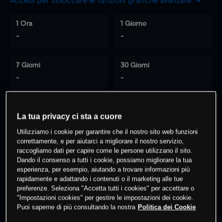
Accedi per sbloccare le funzioni grafiche avanzate
1 Ora
1 Giorno
-
-
7 Giorni
30 Giorni
-
-
La tua privacy ci sta a cuore
0
% dei clienti hanno posizioni
su
Utilizziamo i cookie per garantire che il nostro sito web funzioni
questo prodotto
correttamente, e per aiutarci a migliorare il nostro servizio,
raccogliamo dati per capire come le persone utilizzano il sito.
Dando il consenso a tutti i cookie, possiamo migliorare la tua
Fai trading
esperienza, per esempio, aiutando a trovare informazioni più
rapidamente e adattando i contenuti o il marketing alle tue
preferenze. Seleziona "Accetta tutti i cookies" per accettare o
"Impostazioni cookies" per gestire le impostazioni dei cookie.
Puoi saperne di più consultando la nostra
Politica dei Cookie