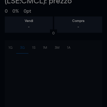
(LSE:CMCL): prezzo
0
0%
0pt
Vendi
Compra
-
-
0
1G
3G
1S
1M
3M
1A