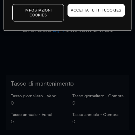
IMPOSTAZIONI
ACCETTA TUTTI I COOKIES
COOKIES
I prezzi sono solo indicativi.
Accedi
per vedere gli ultimi
dati di mercato
Log in
to see latest market data
Tasso di mantenimento
Tasso giornaliero - Vendi
Tasso giornaliero - Compra
0
0
Tasso annuale - Vendi
Tasso annuale - Compra
0
0