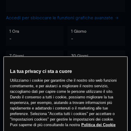
Accedi per sbloccare le funzioni grafiche avanzate
1 Ora
1 Giorno
-
-
7 Giorni
30 Giorni
-
-
La tua privacy ci sta a cuore
Utilizziamo i cookie per garantire che il nostro sito web funzioni
correttamente, e per aiutarci a migliorare il nostro servizio,
0
% dei clienti hanno posizioni
su
raccogliamo dati per capire come le persone utilizzano il sito.
questo prodotto
Dando il consenso a tutti i cookie, possiamo migliorare la tua
esperienza, per esempio, aiutando a trovare informazioni più
rapidamente e adattando i contenuti o il marketing alle tue
preferenze. Seleziona "Accetta tutti i cookies" per accettare o
Fai trading
"Impostazioni cookies" per gestire le impostazioni dei cookie.
Puoi saperne di più consultando la nostra
Politica dei Cookie