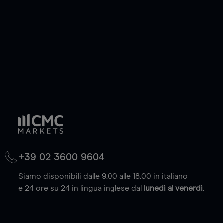
(max. 20.000 euro).
Scopri di più
+39 02 3600 9604
Siamo disponibili dalle 9.00 alle 18.00 in italiano
e 24 ore su 24 in lingua inglese dal
lunedì al venerdì
.