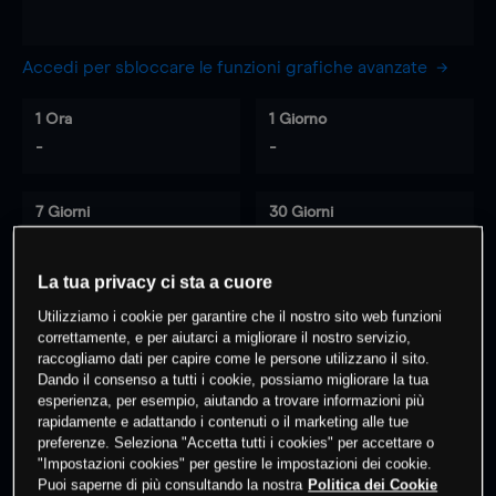
Accedi per sbloccare le funzioni grafiche avanzate
1 Ora
1 Giorno
-
-
7 Giorni
30 Giorni
-
-
La tua privacy ci sta a cuore
Utilizziamo i cookie per garantire che il nostro sito web funzioni
0
% dei clienti hanno posizioni
su
correttamente, e per aiutarci a migliorare il nostro servizio,
raccogliamo dati per capire come le persone utilizzano il sito.
questo prodotto
Dando il consenso a tutti i cookie, possiamo migliorare la tua
esperienza, per esempio, aiutando a trovare informazioni più
rapidamente e adattando i contenuti o il marketing alle tue
Fai trading
preferenze. Seleziona "Accetta tutti i cookies" per accettare o
"Impostazioni cookies" per gestire le impostazioni dei cookie.
Puoi saperne di più consultando la nostra
Politica dei Cookie