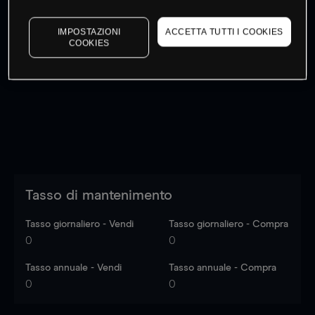
IMPOSTAZIONI
ACCETTA TUTTI I COOKIES
COOKIES
I prezzi sono solo indicativi.
Accedi
per vedere gli ultimi
dati di mercato
Log in
to see latest market data
Tasso di mantenimento
Tasso giornaliero - Vendi
Tasso giornaliero - Compra
0
0
Tasso annuale - Vendi
Tasso annuale - Compra
0
0