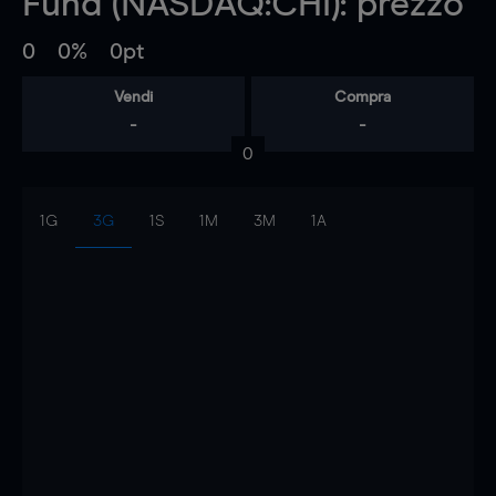
Fund (NASDAQ:CHI): prezzo
0
0%
0pt
Vendi
Compra
-
-
0
1G
3G
1S
1M
3M
1A