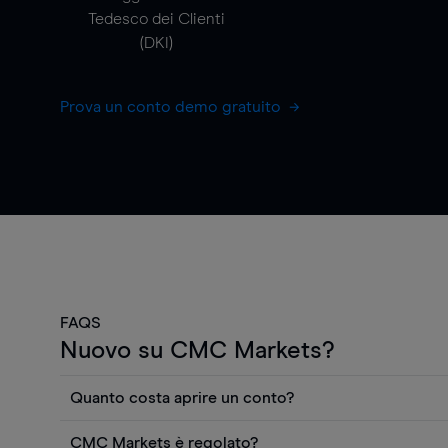
Tedesco dei Clienti
(DKI)
Prova un conto demo gratuito
FAQS
Nuovo su CMC Markets?
Quanto costa aprire un conto?
Non ci sono costi per aprire un conto CFD reale. Puo
CMC Markets è regolato?