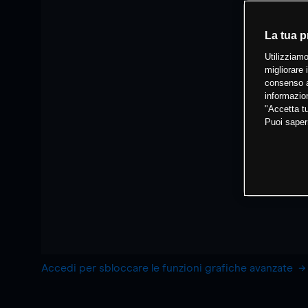
La tua p
Utilizziamo
migliorare 
consenso a
informazion
"Accetta tu
Puoi saper
Accedi per sbloccare le funzioni grafiche avanzate