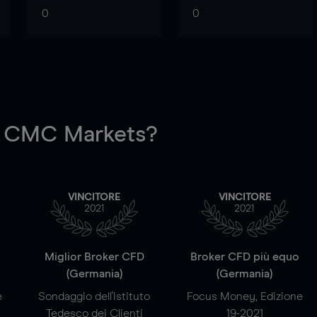
0
0
 CMC Markets?
VINCITORE
VINCITORE
2021
2021
a
Miglior Broker CFD
Broker CFD più equo
(Germania)
(Germania)
e
Sondaggio dell'Istituto
Focus Money, Edizione
Tedesco dei Clienti
19-2021