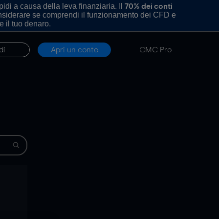
di a causa della leva finanziaria. Il
70% dei conti
onsiderare se comprendi il funzionamento dei CFD e
e il tuo denaro.
di
Apri un conto
CMC Pro