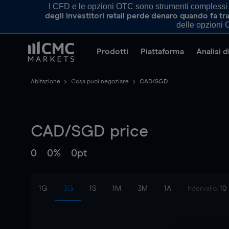
I CFD e le opzioni OTC sono strumenti complessi e 
degli investitori retail perde denaro quando fa 
delle opzioni O
Prodotti
Piattaforma
Analisi 
Abitazione
Cosa puoi negoziare
CAD/SGD
CAD/SGD
price
0
0%
0pt
1G
3G
1S
1M
3M
1A
Intervallo:
10