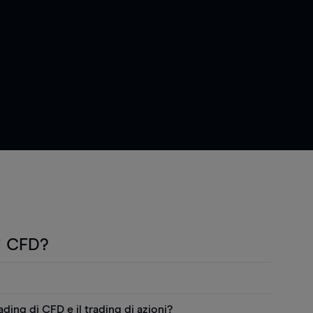
i CFD?
"CFD") sono prodotti derivati che permettono di
rading di CFD e il trading di azioni?