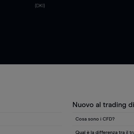
(DKI)
Nuovo al trading d
Cosa sono i CFD?
i anche visualizzare
I contratti per differenza (
Qual è la differenza tra il t