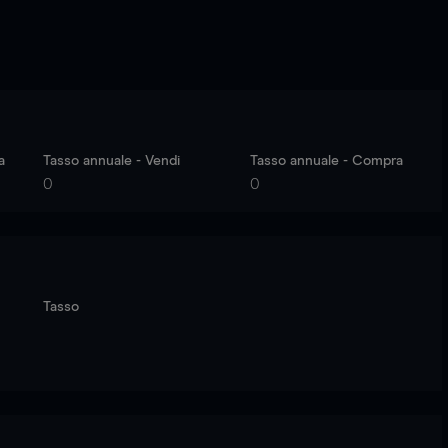
a
Tasso annuale - Vendi
Tasso annuale - Compra
0
0
Tasso