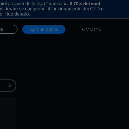
di a causa della leva finanziaria. Il
70% dei conti
onsiderare se comprendi il funzionamento dei CFD e
e il tuo denaro.
di
Apri un conto
CMC Pro