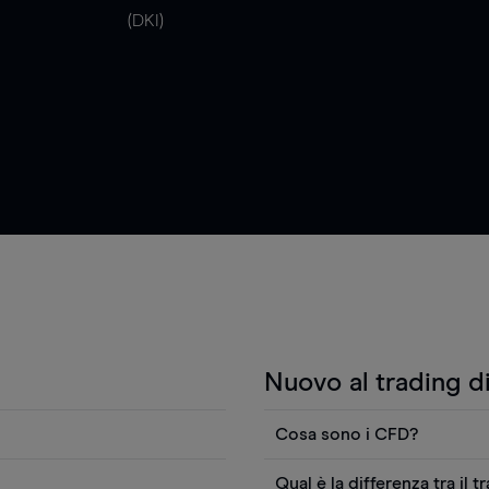
(DKI)
Nuovo al trading d
Cosa sono i CFD?
i anche visualizzare
I contratti per differenza (
Qual è la differenza tra il t