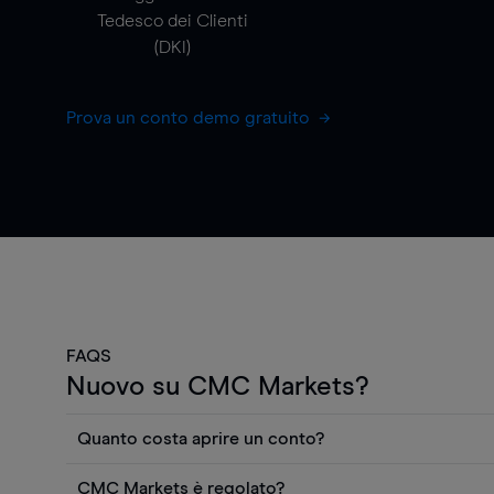
Tedesco dei Clienti
(DKI)
Prova un conto demo gratuito
FAQS
Nuovo su CMC Markets?
Quanto costa aprire un conto?
Non ci sono costi per aprire un conto CFD reale. Puo
CMC Markets è regolato?