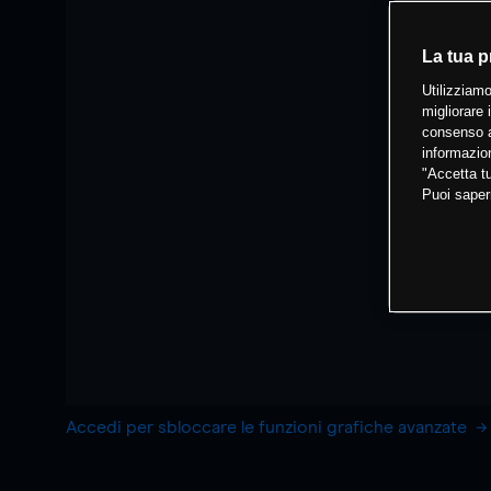
La tua p
Utilizziamo
migliorare 
consenso a
informazion
"Accetta tu
Puoi saper
Accedi per sbloccare le funzioni grafiche avanzate