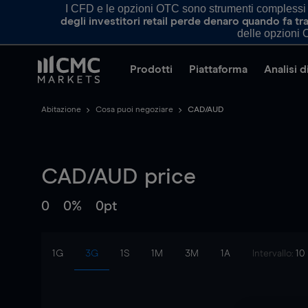
I CFD e le opzioni OTC sono strumenti complessi e 
degli investitori retail perde denaro quando fa 
delle opzioni O
Prodotti
Piattaforma
Analisi 
Abitazione
Cosa puoi negoziare
CAD/AUD
CAD/AUD
price
0
0%
0pt
1G
3G
1S
1M
3M
1A
Intervallo:
10