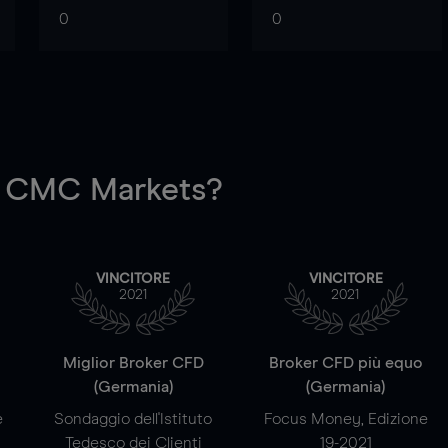
0
0
 CMC Markets?
VINCITORE
VINCITORE
2021
2021
a
Miglior Broker CFD
Broker CFD più equo
(Germania)
(Germania)
e
Sondaggio dell'Istituto
Focus Money, Edizione
Tedesco dei Clienti
19-2021