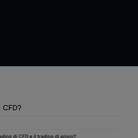
i CFD?
"CFD") sono prodotti derivati che permettono di
rading di CFD e il trading di azioni?