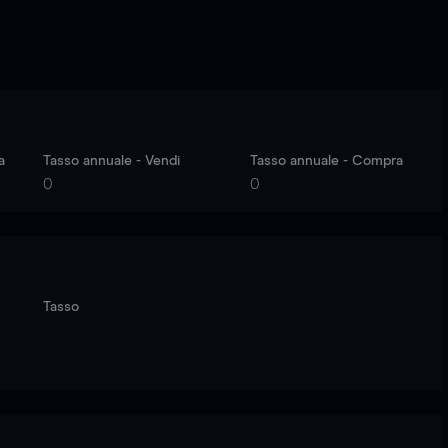
a
Tasso annuale - Vendi
Tasso annuale - Compra
0
0
Tasso