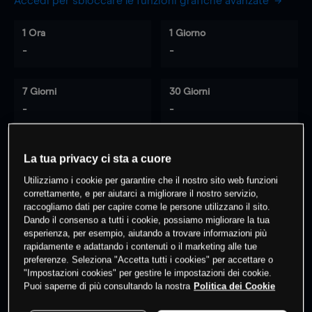
Accedi per sbloccare le funzioni grafiche avanzate
1 Ora
1 Giorno
-
-
7 Giorni
30 Giorni
-
-
La tua privacy ci sta a cuore
0
% dei clienti hanno posizioni
su
Utilizziamo i cookie per garantire che il nostro sito web funzioni
questo prodotto
correttamente, e per aiutarci a migliorare il nostro servizio,
raccogliamo dati per capire come le persone utilizzano il sito.
Dando il consenso a tutti i cookie, possiamo migliorare la tua
esperienza, per esempio, aiutando a trovare informazioni più
Fai trading
rapidamente e adattando i contenuti o il marketing alle tue
preferenze. Seleziona "Accetta tutti i cookies" per accettare o
"Impostazioni cookies" per gestire le impostazioni dei cookie.
Puoi saperne di più consultando la nostra
Politica dei Cookie