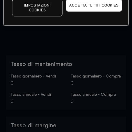
IMPOSTAZIONI
ACCETTA TUTTI I COOKIES
I prezzi sono solo indicativi.
Accedi
per vedere gli ultimi
COOKIES
dati di mercato
Log in
to see latest market data
Tasso di mantenimento
Tasso giornaliero - Vendi
Tasso giornaliero - Compra
0
0
Tasso annuale - Vendi
Tasso annuale - Compra
0
0
Tasso di margine