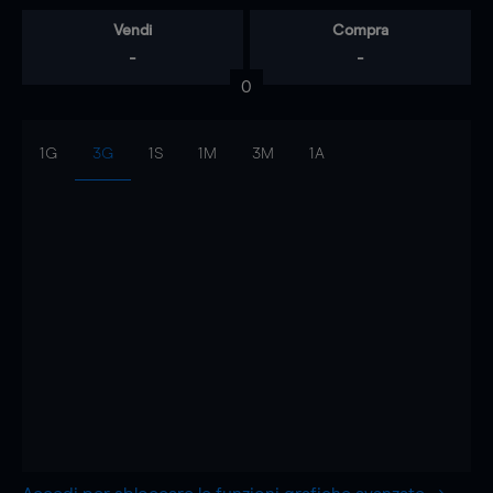
Vendi
Compra
-
-
0
1G
3G
1S
1M
3M
1A