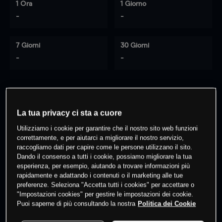
1 Ora
1 Giorno
-
-
7 Giorni
30 Giorni
-
-
0
% dei clienti hanno posizioni
su
La tua privacy ci sta a cuore
questo prodotto
Utilizziamo i cookie per garantire che il nostro sito web funzioni
correttamente, e per aiutarci a migliorare il nostro servizio,
Fai trading
raccogliamo dati per capire come le persone utilizzano il sito.
Dando il consenso a tutti i cookie, possiamo migliorare la tua
esperienza, per esempio, aiutando a trovare informazioni più
rapidamente e adattando i contenuti o il marketing alle tue
preferenze. Seleziona "Accetta tutti i cookies" per accettare o
"Impostazioni cookies" per gestire le impostazioni dei cookie.
Puoi saperne di più consultando la nostra
Politica dei Cookie
I prezzi sono solo indicativi.
Accedi
per vedere gli ultimi