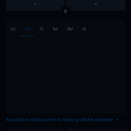
-
-
0
1G
3G
1S
1M
3M
1A
Accedi per sbloccare le funzioni grafiche avanzate