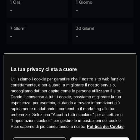
1 Ora
1 Giorno
-
-
7 Giorni
30 Giorni
-
-
0
% dei clienti hanno posizioni
su
La tua privacy ci sta a cuore
questo prodotto
Utilizziamo i cookie per garantire che il nostro sito web funzioni
correttamente, e per aiutarci a migliorare il nostro servizio,
raccogliamo dati per capire come le persone utilizzano il sito.
Fai trading
Dando il consenso a tutti i cookie, possiamo migliorare la tua
esperienza, per esempio, aiutando a trovare informazioni più
rapidamente e adattando i contenuti o il marketing alle tue
preferenze. Seleziona "Accetta tutti i cookies" per accettare o
"Impostazioni cookies" per gestire le impostazioni dei cookie.
Puoi saperne di più consultando la nostra
Politica dei Cookie
I prezzi sono solo indicativi.
Accedi
per vedere gli ultimi