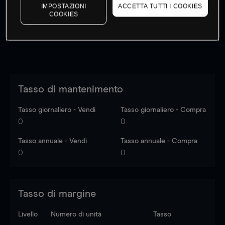
dati di mercato
Log in
to see latest market data
IMPOSTAZIONI
ACCETTA TUTTI I COOKIES
COOKIES
Tasso di mantenimento
Tasso giornaliero - Vendi
Tasso giornaliero - Compra
0
0
Tasso annuale - Vendi
Tasso annuale - Compra
0
0
Tasso di margine
Livello
Numero di unità
Tasso