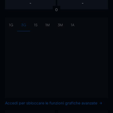
-
-
0
1G
3G
1S
1M
3M
1A
Accedi per sbloccare le funzioni grafiche avanzate