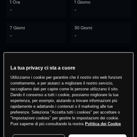
1 Ora
1 Giorno
-
-
7 Giorni
30 Giorni
-
-
0
% dei clienti hanno posizioni
su
La tua privacy ci sta a cuore
questo prodotto
Utilizziamo i cookie per garantire che il nostro sito web funzioni
correttamente, e per aiutarci a migliorare il nostro servizio,
raccogliamo dati per capire come le persone utilizzano il sito.
Fai trading
Dando il consenso a tutti i cookie, possiamo migliorare la tua
esperienza, per esempio, aiutando a trovare informazioni più
rapidamente e adattando i contenuti o il marketing alle tue
preferenze. Seleziona "Accetta tutti i cookies" per accettare o
"Impostazioni cookies" per gestire le impostazioni dei cookie.
Puoi saperne di più consultando la nostra
Politica dei Cookie
I prezzi sono solo indicativi.
Accedi
per vedere gli ultimi