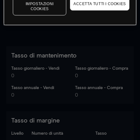
dati di mercato
Log in
to see latest market data
IMPOSTAZIONI
ACCETTA TUTTI I COOKIES
COOKIES
Tasso di mantenimento
Tasso giornaliero - Vendi
Tasso giornaliero - Compra
0
0
Tasso annuale - Vendi
Tasso annuale - Compra
0
0
Tasso di margine
Livello
Numero di unità
Tasso