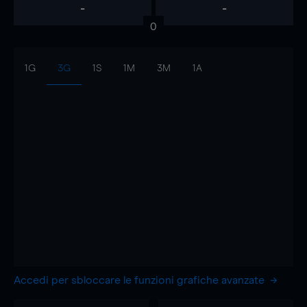
-
-
0
1G
3G
1S
1M
3M
1A
Accedi per sbloccare le funzioni grafiche avanzate