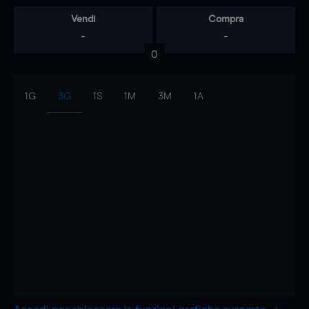
Vendi
Compra
-
-
0
1G
3G
1S
1M
3M
1A