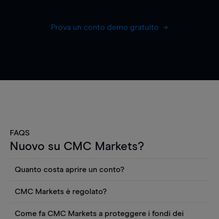
Prova un conto demo gratuito
FAQS
Nuovo su CMC Markets?
Quanto costa aprire un conto?
Non ci sono costi per aprire un conto CFD reale.
CMC Markets è regolato?
Puoi anche visualizzare gratuitamente i prezzi e
CMC Markets Germany GmbH è un broker
utilizzare strumenti come grafici, notizie Reuters
Come fa CMC Markets a proteggere i fondi dei