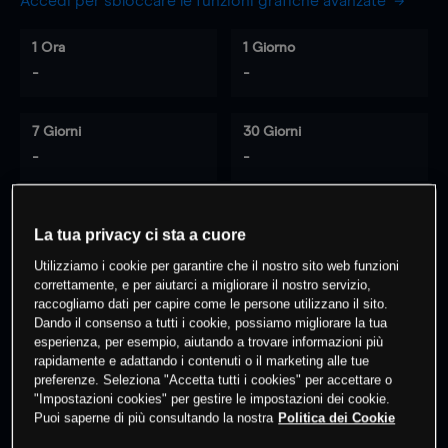
Accedi per sbloccare le funzioni grafiche avanzate
1 Ora
1 Giorno
-
-
7 Giorni
30 Giorni
-
-
La tua privacy ci sta a cuore
0
% dei clienti hanno posizioni
su
Utilizziamo i cookie per garantire che il nostro sito web funzioni
questo prodotto
correttamente, e per aiutarci a migliorare il nostro servizio,
raccogliamo dati per capire come le persone utilizzano il sito.
Dando il consenso a tutti i cookie, possiamo migliorare la tua
Fai trading
esperienza, per esempio, aiutando a trovare informazioni più
rapidamente e adattando i contenuti o il marketing alle tue
preferenze. Seleziona "Accetta tutti i cookies" per accettare o
"Impostazioni cookies" per gestire le impostazioni dei cookie.
Puoi saperne di più consultando la nostra
Politica dei Cookie