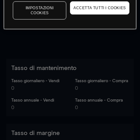
I prezzi sono solo indicativi.
Accedi
per vedere gli ultimi
IMPOSTAZIONI
ACCETTA TUTTI I COOKIES
dati di mercato
Log in
to see latest market data
COOKIES
Tasso di mantenimento
Tasso giornaliero - Vendi
Tasso giornaliero - Compra
0
0
Tasso annuale - Vendi
Tasso annuale - Compra
0
0
Tasso di margine