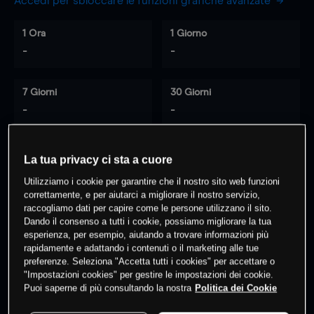
Accedi per sbloccare le funzioni grafiche avanzate
1 Ora
1 Giorno
-
-
7 Giorni
30 Giorni
-
-
La tua privacy ci sta a cuore
0
% dei clienti hanno posizioni
su
Utilizziamo i cookie per garantire che il nostro sito web funzioni
questo prodotto
correttamente, e per aiutarci a migliorare il nostro servizio,
raccogliamo dati per capire come le persone utilizzano il sito.
Dando il consenso a tutti i cookie, possiamo migliorare la tua
esperienza, per esempio, aiutando a trovare informazioni più
Fai trading
rapidamente e adattando i contenuti o il marketing alle tue
preferenze. Seleziona "Accetta tutti i cookies" per accettare o
"Impostazioni cookies" per gestire le impostazioni dei cookie.
Puoi saperne di più consultando la nostra
Politica dei Cookie