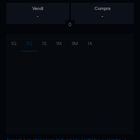
Vendi
Compra
-
-
0
1G
3G
1S
1M
3M
1A