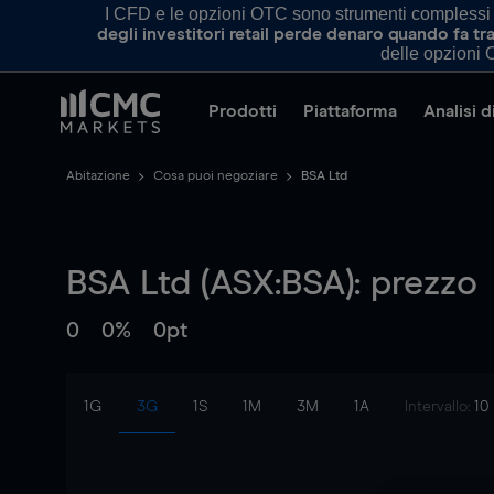
I CFD e le opzioni OTC sono strumenti complessi e 
degli investitori retail perde denaro quando fa 
delle opzioni O
Prodotti
Piattaforma
Analisi 
Abitazione
Cosa puoi negoziare
BSA Ltd
BSA Ltd (ASX:BSA): prezzo
0
0%
0pt
1G
3G
1S
1M
3M
1A
Intervallo:
10