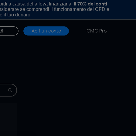
di a causa della leva finanziaria. Il
70% dei conti
onsiderare se comprendi il funzionamento dei CFD e
e il tuo denaro.
di
Apri un conto
CMC Pro