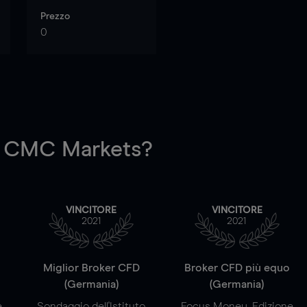
Prezzo
0
 CMC Markets?
VINCITORE
VINCITORE
2021
2021
a
Miglior Broker CFD
Broker CFD più equo
(Germania)
(Germania)
e
Sondaggio dell'Istituto
Focus Money, Edizione