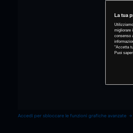
La tua p
Utilizziamo
migliorare 
consenso a
informazion
"Accetta tu
Puoi saper
Accedi per sbloccare le funzioni grafiche avanzate