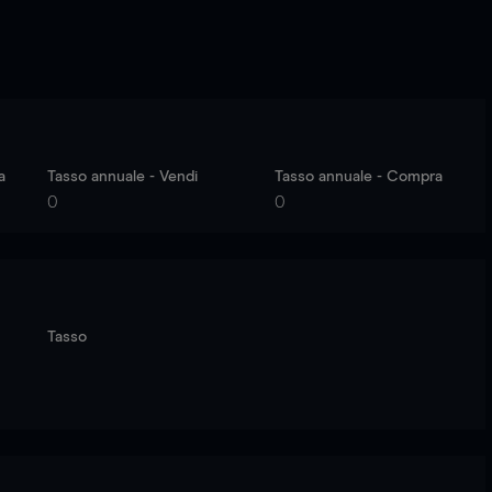
a
Tasso annuale - Vendi
Tasso annuale - Compra
0
0
Tasso