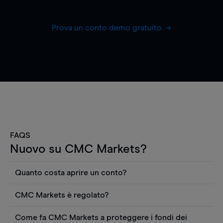
Prova un conto demo gratuito
FAQS
Nuovo su CMC Markets?
Quanto costa aprire un conto?
Non ci sono costi per aprire un conto CFD reale.
CMC Markets è regolato?
Puoi anche visualizzare gratuitamente i prezzi e
CMC Markets Germany GmbH è un broker
utilizzare strumenti come grafici, notizie Reuters
Come fa CMC Markets a proteggere i fondi dei