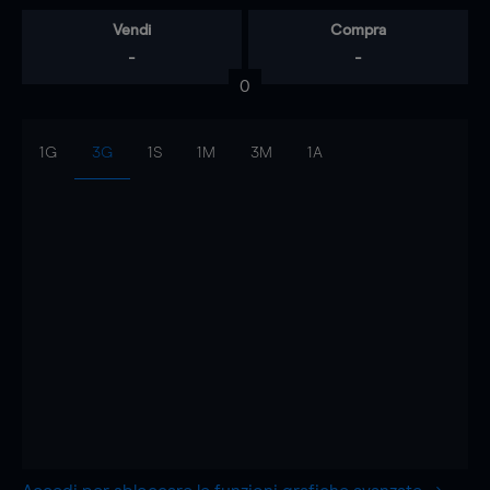
Vendi
Compra
-
-
0
1G
3G
1S
1M
3M
1A