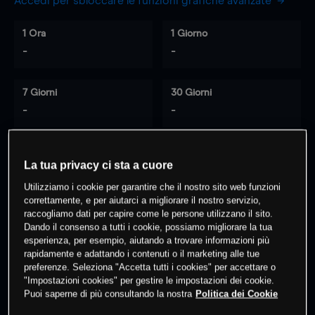
Accedi per sbloccare le funzioni grafiche avanzate
1 Ora
1 Giorno
-
-
7 Giorni
30 Giorni
-
-
La tua privacy ci sta a cuore
0
% dei clienti hanno posizioni
su
Utilizziamo i cookie per garantire che il nostro sito web funzioni
questo prodotto
correttamente, e per aiutarci a migliorare il nostro servizio,
raccogliamo dati per capire come le persone utilizzano il sito.
Dando il consenso a tutti i cookie, possiamo migliorare la tua
Fai trading
esperienza, per esempio, aiutando a trovare informazioni più
rapidamente e adattando i contenuti o il marketing alle tue
preferenze. Seleziona "Accetta tutti i cookies" per accettare o
"Impostazioni cookies" per gestire le impostazioni dei cookie.
Puoi saperne di più consultando la nostra
Politica dei Cookie