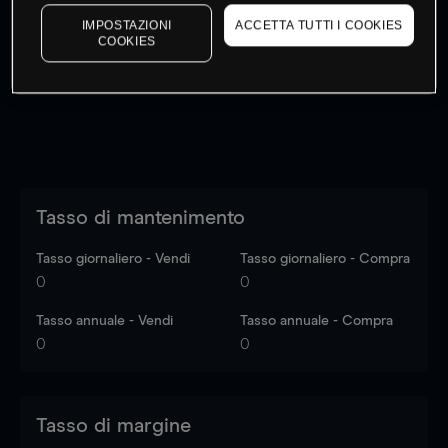
I prezzi sono solo indicativi.
Accedi
per vedere gli ultimi
IMPOSTAZIONI
ACCETTA TUTTI I COOKIES
dati di mercato
Log in
to see latest market data
COOKIES
Tasso di mantenimento
Tasso giornaliero - Vendi
Tasso giornaliero - Compra
0
0
Tasso annuale - Vendi
Tasso annuale - Compra
0
0
Tasso di margine