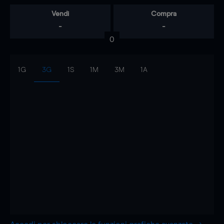
Vendi
Compra
-
-
0
1G
3G
1S
1M
3M
1A