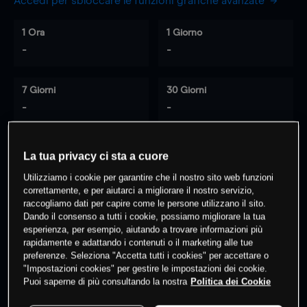
Accedi per sbloccare le funzioni grafiche avanzate
1 Ora
1 Giorno
-
-
7 Giorni
30 Giorni
-
-
La tua privacy ci sta a cuore
0
% dei clienti hanno posizioni
su
Utilizziamo i cookie per garantire che il nostro sito web funzioni
questo prodotto
correttamente, e per aiutarci a migliorare il nostro servizio,
raccogliamo dati per capire come le persone utilizzano il sito.
Dando il consenso a tutti i cookie, possiamo migliorare la tua
esperienza, per esempio, aiutando a trovare informazioni più
Fai trading
rapidamente e adattando i contenuti o il marketing alle tue
preferenze. Seleziona "Accetta tutti i cookies" per accettare o
"Impostazioni cookies" per gestire le impostazioni dei cookie.
Puoi saperne di più consultando la nostra
Politica dei Cookie