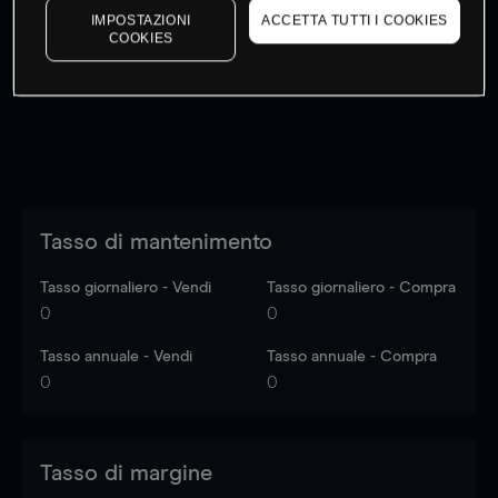
IMPOSTAZIONI
ACCETTA TUTTI I COOKIES
I prezzi sono solo indicativi.
Accedi
per vedere gli ultimi
COOKIES
dati di mercato
Log in
to see latest market data
Tasso di mantenimento
Tasso giornaliero - Vendi
Tasso giornaliero - Compra
0
0
Tasso annuale - Vendi
Tasso annuale - Compra
0
0
Tasso di margine