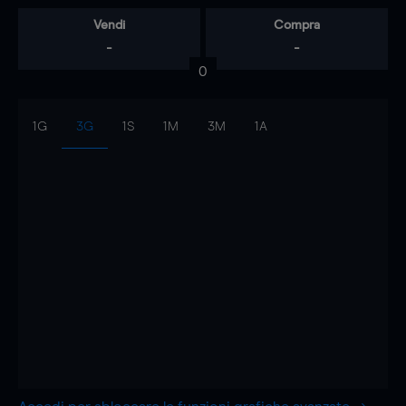
Vendi
Compra
-
-
0
1G
3G
1S
1M
3M
1A