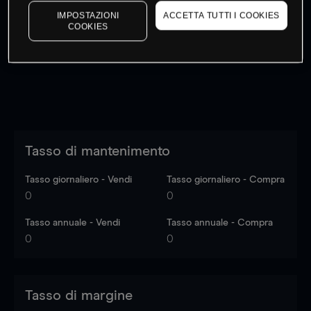
I prezzi sono solo indicativi.
Accedi
per vedere gli ultimi
IMPOSTAZIONI
ACCETTA TUTTI I COOKIES
COOKIES
dati di mercato
Log in
to see latest market data
Tasso di mantenimento
Tasso giornaliero - Vendi
Tasso giornaliero - Compra
0
0
Tasso annuale - Vendi
Tasso annuale - Compra
0
0
Tasso di margine