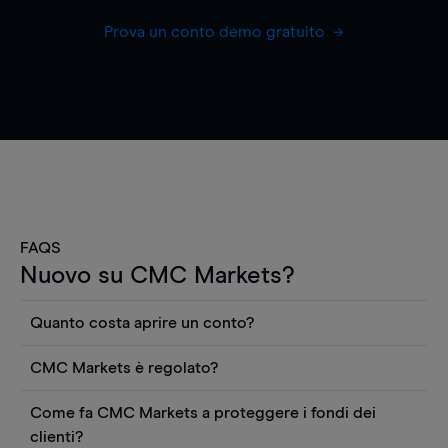
Prova un conto demo gratuito
FAQS
Nuovo su CMC Markets?
Quanto costa aprire un conto?
Non ci sono costi per aprire un conto CFD reale.
CMC Markets è regolato?
Puoi anche visualizzare gratuitamente i prezzi e
CMC Markets Germany GmbH è un broker
utilizzare strumenti come grafici, notizie Reuters
Come fa CMC Markets a proteggere i fondi dei
regolamentato dall'Autorità federale tedesca di
o rapporti quantitativi sui titoli azionari di
clienti?