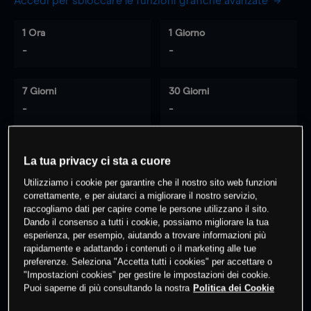
Accedi per sbloccare le funzioni grafiche avanzate
1 Ora
1 Giorno
-
-
7 Giorni
30 Giorni
-
-
La tua privacy ci sta a cuore
0
% dei clienti hanno posizioni
su
Utilizziamo i cookie per garantire che il nostro sito web funzioni
questo prodotto
correttamente, e per aiutarci a migliorare il nostro servizio,
raccogliamo dati per capire come le persone utilizzano il sito.
Dando il consenso a tutti i cookie, possiamo migliorare la tua
Fai trading
esperienza, per esempio, aiutando a trovare informazioni più
rapidamente e adattando i contenuti o il marketing alle tue
preferenze. Seleziona "Accetta tutti i cookies" per accettare o
"Impostazioni cookies" per gestire le impostazioni dei cookie.
Puoi saperne di più consultando la nostra
Politica dei Cookie