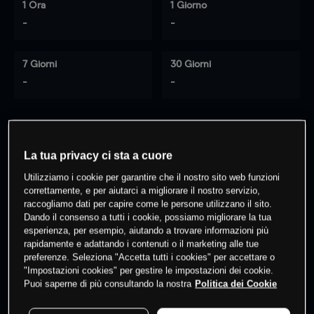
1 Ora
1 Giorno
-
-
7 Giorni
30 Giorni
-
-
0
% dei clienti hanno posizioni
su
La tua privacy ci sta a cuore
questo prodotto
Utilizziamo i cookie per garantire che il nostro sito web funzioni
correttamente, e per aiutarci a migliorare il nostro servizio,
raccogliamo dati per capire come le persone utilizzano il sito.
Fai trading
Dando il consenso a tutti i cookie, possiamo migliorare la tua
esperienza, per esempio, aiutando a trovare informazioni più
rapidamente e adattando i contenuti o il marketing alle tue
preferenze. Seleziona "Accetta tutti i cookies" per accettare o
"Impostazioni cookies" per gestire le impostazioni dei cookie.
Puoi saperne di più consultando la nostra
Politica dei Cookie
I prezzi sono solo indicativi.
Accedi
per vedere gli ultimi