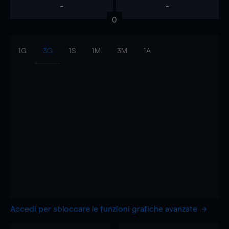
-
-
0
1G
3G
1S
1M
3M
1A
Accedi per sbloccare le funzioni grafiche avanzate