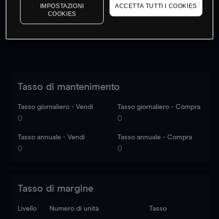
dati di mercato
Log in
to see latest market data
IMPOSTAZIONI
ACCETTA TUTTI I COOKIES
COOKIES
Tasso di mantenimento
Tasso giornaliero - Vendi
Tasso giornaliero - Compra
0
0
Tasso annuale - Vendi
Tasso annuale - Compra
0
0
Tasso di margine
Livello
Numero di unità
Tasso