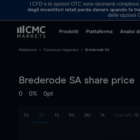
I CFD e le opzioni OTC sono strumenti complessi e 
degli investitori retail perde denaro quando fa 
delle opzioni O
Prodotti
Piattaforma
Analisi 
Abitazione
Cosa puoi negoziare
Brederode SA
Brederode SA
share price
0
0%
0pt
1G
3G
1S
1M
3M
1A
Intervallo:
10