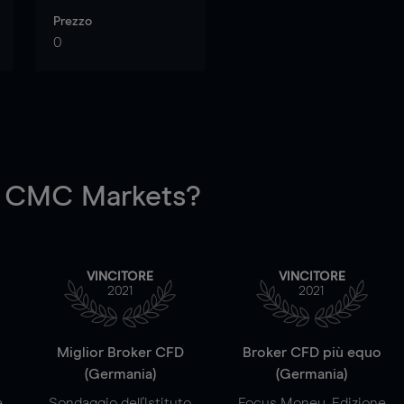
Prezzo
0
 CMC Markets?
VINCITORE
VINCITORE
2021
2021
a
Miglior Broker CFD
Broker CFD più equo
(Germania)
(Germania)
e
Sondaggio dell'Istituto
Focus Money, Edizione