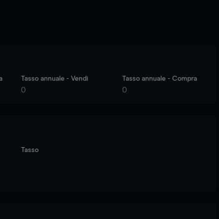
a
Tasso annuale - Vendi
Tasso annuale - Compra
0
0
Tasso