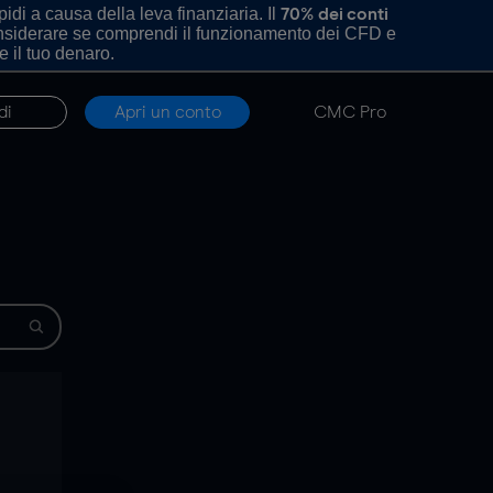
di a causa della leva finanziaria. Il
70% dei conti
onsiderare se comprendi il funzionamento dei CFD e
e il tuo denaro.
di
Apri un conto
CMC Pro