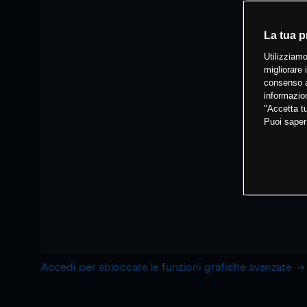
La tua p
Utilizziamo
migliorare 
consenso a
informazion
"Accetta tu
Puoi saper
Accedi per sbloccare le funzioni grafiche avanzate