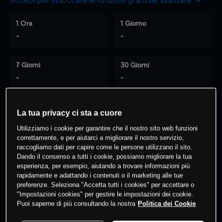
Accedi per sbloccare le funzioni grafiche avanzate
1 Ora
1 Giorno
-
-
7 Giorni
30 Giorni
-
-
La tua privacy ci sta a cuore
0
% dei clienti hanno posizioni
su
Utilizziamo i cookie per garantire che il nostro sito web funzioni
questo prodotto
correttamente, e per aiutarci a migliorare il nostro servizio,
raccogliamo dati per capire come le persone utilizzano il sito.
Dando il consenso a tutti i cookie, possiamo migliorare la tua
esperienza, per esempio, aiutando a trovare informazioni più
Fai trading
rapidamente e adattando i contenuti o il marketing alle tue
preferenze. Seleziona "Accetta tutti i cookies" per accettare o
"Impostazioni cookies" per gestire le impostazioni dei cookie.
Puoi saperne di più consultando la nostra
Politica dei Cookie