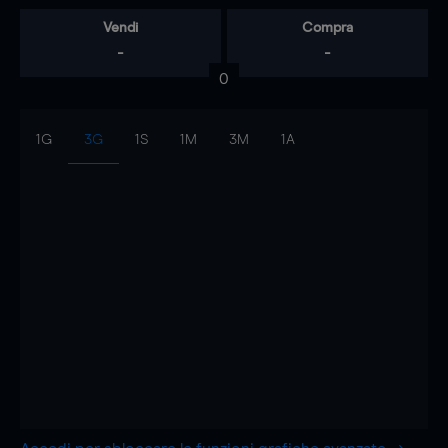
Vendi
Compra
-
-
0
1G
3G
1S
1M
3M
1A