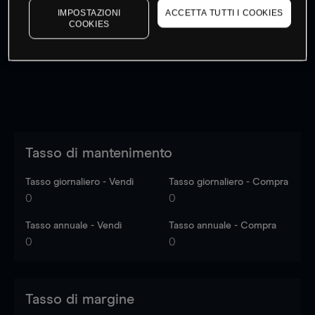
IMPOSTAZIONI
ACCETTA TUTTI I COOKIES
I prezzi sono solo indicativi.
Accedi
per vedere gli ultimi
COOKIES
dati di mercato
Log in
to see latest market data
Tasso di mantenimento
Tasso giornaliero - Vendi
Tasso giornaliero - Compra
0
0
Tasso annuale - Vendi
Tasso annuale - Compra
0
0
Tasso di margine