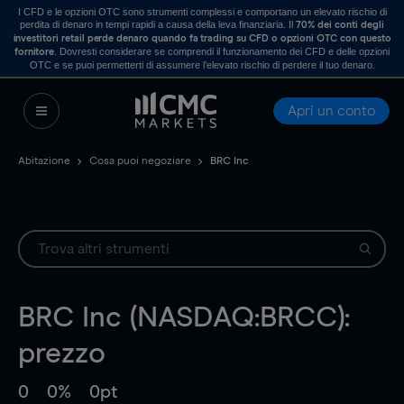
I CFD e le opzioni OTC sono strumenti complessi e comportano un elevato rischio di
perdita di denaro in tempi rapidi a causa della leva finanziaria. Il
70% dei conti degli
investitori retail perde denaro quando fa trading su CFD o opzioni OTC con questo
. Dovresti considerare se comprendi il funzionamento dei CFD e delle opzioni
fornitore
OTC e se puoi permetterti di assumere l’elevato rischio di perdere il tuo denaro.
Apri un conto
Abitazione
Cosa puoi negoziare
BRC Inc
BRC Inc (NASDAQ:BRCC):
prezzo
0
0%
0pt