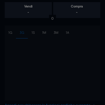
Vendi
Compra
-
-
0
1G
3G
1S
1M
3M
1A