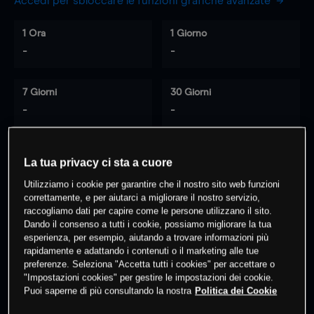
Accedi per sbloccare le funzioni grafiche avanzate
1 Ora
1 Giorno
-
-
7 Giorni
30 Giorni
-
-
La tua privacy ci sta a cuore
0
% dei clienti hanno posizioni
su
Utilizziamo i cookie per garantire che il nostro sito web funzioni
questo prodotto
correttamente, e per aiutarci a migliorare il nostro servizio,
raccogliamo dati per capire come le persone utilizzano il sito.
Dando il consenso a tutti i cookie, possiamo migliorare la tua
Fai trading
esperienza, per esempio, aiutando a trovare informazioni più
rapidamente e adattando i contenuti o il marketing alle tue
preferenze. Seleziona "Accetta tutti i cookies" per accettare o
"Impostazioni cookies" per gestire le impostazioni dei cookie.
Puoi saperne di più consultando la nostra
Politica dei Cookie