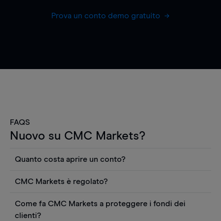
Prova un conto demo gratuito
FAQS
Nuovo su CMC Markets?
Quanto costa aprire un conto?
Non ci sono costi per aprire un conto CFD reale.
CMC Markets è regolato?
Puoi anche visualizzare gratuitamente i prezzi e
CMC Markets Germany GmbH è un broker
utilizzare strumenti come grafici, notizie Reuters
Come fa CMC Markets a proteggere i fondi dei
regolamentato dall'Autorità federale tedesca di
o rapporti quantitativi sui titoli azionari di
clienti?