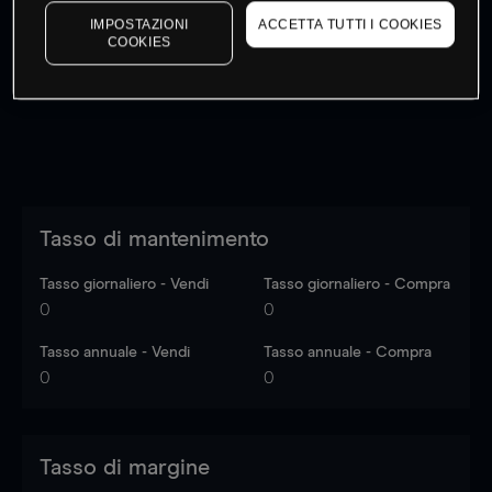
I prezzi sono solo indicativi.
Accedi
per vedere gli ultimi
IMPOSTAZIONI
ACCETTA TUTTI I COOKIES
COOKIES
dati di mercato
Log in
to see latest market data
Tasso di mantenimento
Tasso giornaliero - Vendi
Tasso giornaliero - Compra
0
0
Tasso annuale - Vendi
Tasso annuale - Compra
0
0
Tasso di margine